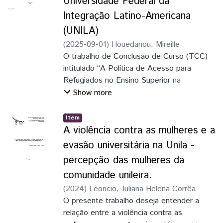
Universidade Federal da
Integração Latino-Americana
(UNILA)
(
2025-09-01
)
Houedanou, Mireille
O trabalho de Conclusão de Curso (TCC)
intitulado “A Política de Acesso para
Refugiados no Ensino Superior na
Universidade Federal da Integração
Show more
LatinoAmericana (UNILA)”, tem como
objetivo geral analisar a política de acesso
Item
de refugiados aos cursos de graduação da
A violência contra as mulheres e a
UNILA, com ênfase no Processo Seletivo
evasão universitária na Unila -
para Refugiados e Portadores de Visto
percepção das mulheres da
Humanitário (PSRH), em relação ao
comunidade unileira.
primeiro edital publicado em 2018 e o mais
recente publicado em 2024. Para tanto os
(
2024
)
Leoncio, Juliana Helena Corrêa
objetivos específicos foram explicitar a
O presente trabalho deseja entender a
questão do refúgio no sistema internacional
relação entre a violência contra as