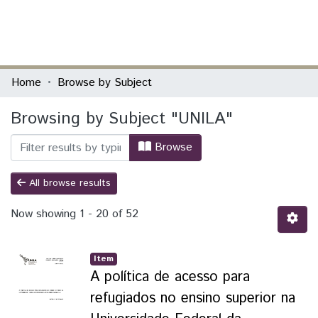
(current)
Log In
Communities & Collections
Home
Browse by Subject
All of DSpace
Browsing by Subject "UNILA"
Browse
All browse results
Now showing
1 - 20 of 52
Item
A política de acesso para
refugiados no ensino superior na