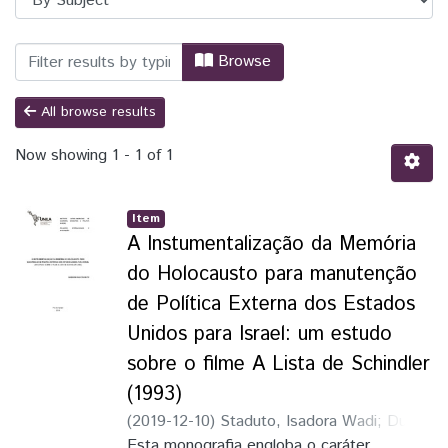
Browsing UNILA | Biblioteca Digital de T
Browse
All browse results
Now showing
1 - 1 of 1
Item
A Instumentalização da Memória
do Holocausto para manutenção
de Política Externa dos Estados
Unidos para Israel: um estudo
sobre o filme A Lista de Schindler
(1993)
(
2019-12-10
)
Staduto, Isadora Wadi
;
Dulci,
Tereza Maria Spyer
Esta monografia engloba o caráter