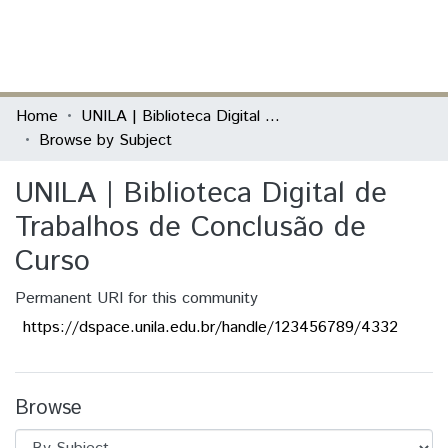
(current)
Log In
Communities & Collections
Home
UNILA | Biblioteca Digital de Trabalhos de Conclusão de Curso
Browse by Subject
All of DSpace
UNILA | Biblioteca Digital de
Trabalhos de Conclusão de
Curso
Permanent URI for this community
https://dspace.unila.edu.br/handle/123456789/4332
Browse