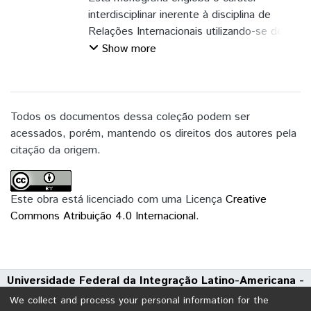
interdisciplinar inerente à disciplina de
Relações Internacionais utilizando-se de
contribuições da História e do Cinema,
Show more
como campos de produção analítica. Neste
sentido, buscou compreender como a
política externa pode ser construída por
elementos subjetivos, como memória e
Todos os documentos dessa coleção podem ser
representação. A hipótese central foi que
acessados, porém, mantendo os direitos dos autores pela
o trabalho da memória, o processo de
citação da origem.
memorialização, executado pela cultura
popular e a instrumentalização da memória
do Holocausto, o genocídio judeu
Este obra está licenciado com uma Licença
Creative
perpetrado pelos nazistas, foi construído
Commons Atribuição 4.0 Internacional
.
para legitimar a política externa dos
Estados Unidos da América (EUA) para
Israel. O filme “A Lista de Schindler”
Universidade Federal da Integração Latino-Americana -
(1993), dirigido por Steven Spielberg, foi
UNILA
escolhido como estudo de caso para
We collect and process your personal information for the