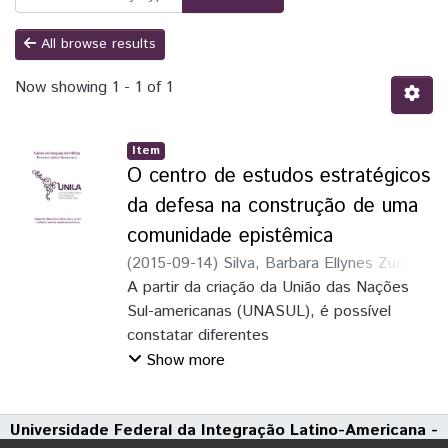
All browse results
Now showing
1 - 1 of 1
Item
O centro de estudos estratégicos
da defesa na construção de uma
comunidade epistêmica
(
2015-09-14
)
Silva, Barbara Ellynes Zucchi
Nobre
A partir da criação da União das Nações
;
Severgnini, Nastasia Barcelo
Sul-americanas (UNASUL), é possível
constatar diferentes
tentativas que têm como finalidade a
Show more
construção de uma comunidade epistêmica
na América do Sul vinculada
Universidade Federal da Integração Latino-Americana -
aos temas de segurança e defesa. Neste