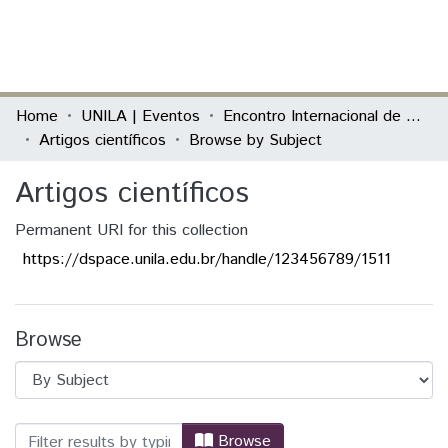
(current)
Log In
Communities & Collections
Home
UNILA | Eventos
Encontro Internacional de Política Externa Latino-Americana
Artigos científicos
Browse by Subject
All of DSpace
Artigos científicos
Permanent URI for this collection
https://dspace.unila.edu.br/handle/123456789/1511
Browse
Browsing Artigos científicos by Subject
Browse