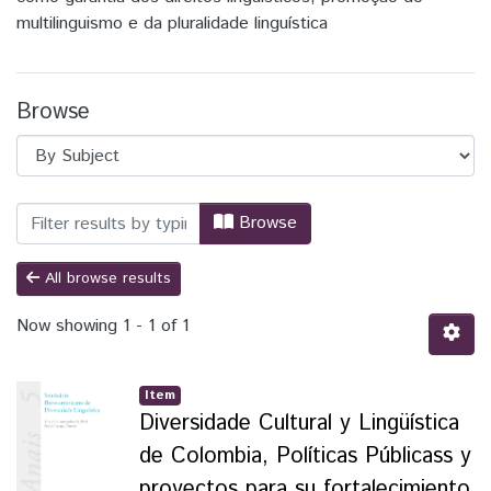
multilinguismo e da pluralidade linguística
Browse
Browsing Seminário Ibero-Americano da Di
Browse
All browse results
Now showing
1 - 1 of 1
Item
Diversidade Cultural y Lingüística
de Colombia, Políticas Públicass y
proyectos para su fortalecimiento