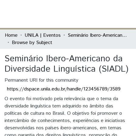
(current)
Log In
Communities & Collections
Home
UNILA | Eventos
Seminário Ibero-Americano da Diversidade Linguística (SIADL)
Browse by Subject
All of DSpace
Seminário Ibero-Americano da
Diversidade Linguística (SIADL)
Permanent URI for this community
https://dspace.unila.edu.br/handle/123456789/3589
O evento foi motivado pela relevância que o tema da
diversidade linguística tem adquirido no âmbito das
políticas de cultura no Brasil. O objetivo foi promover o
intercâmbio de conhecimentos, experiências e iniciativas
desenvolvidas nos países ibero-americanos, em temas
como garantia dos direitos linguísticos, promoção do