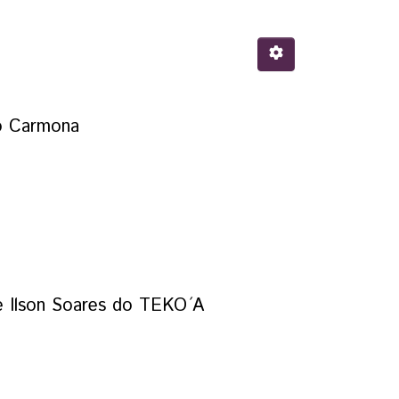
io Carmona
e Ilson Soares do TEKO ́A