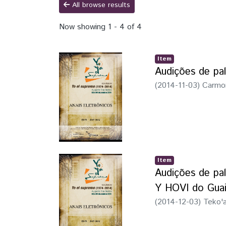
All browse results
Now showing
1 - 4 of 4
Item
Audições de pa
(
2014-11-03
)
Carmo
Item
Audições de pa
Y HOVI do Guai
(
2014-12-03
)
Teko'a