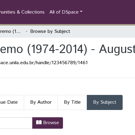
nities & Collections
All of DSpace
Colóqui Yo el Supremo (1974-2014) - Augusto Roa Bastos
Browse by Subject
remo (1974-2014) - Augus
pace.unila.edu.br/handle/123456789/1461
sue Date
By Author
By Title
By Subject
premo (1974-2014) - Augusto Roa Ba
Browse