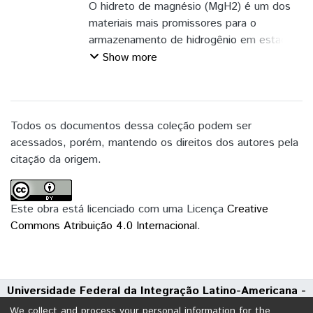
Dourado
O hidreto de magnésio (MgH2) é um dos
materiais mais promissores para o
armazenamento de hidrogênio em estado
sólido devido à sua alta capacidade
Show more
gravimétrica (7,6% em peso). No entanto,
sua elevada temperatura de dessorção (>
400◦C) é um dos principais fatores que
têm limitado suas aplicações práticas. Para
Todos os documentos dessa coleção podem ser
superar esse desafio, diversos estudos
acessados, porém, mantendo os direitos dos autores pela
têm buscado otimizar suas propriedades
citação da origem.
estruturais, eletrônicas, termodinâmicas e
de armazenamento por meio de técnicas
como dopagem e nanomodificação. Esses
Este obra está licenciado com uma Licença
Creative
esforços visam tornar o MgH2 mais
Commons Atribuição 4.0 Internacional
.
eficiente e viável em sistemas energéticos
sustentáveis. Neste trabalho, foi realizado
um estudo teórico sistemático, via método
Universidade Federal da Integração Latino-Americana -
ab initio, das propriedades estruturais,
UNILA
eletrônicas, termodinâmicas e de
We collect and process your personal information for the