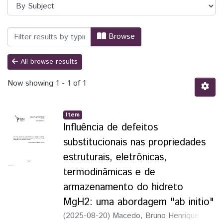
Browsing TCC - Engenharia Física by S
Browse
All browse results
Now showing
1 - 1 of 1
Item
Influência de defeitos
substitucionais nas propriedades
estruturais, eletrônicas,
termodinâmicas e de
armazenamento do hidreto
MgH2: uma abordagem "ab initio"
(
2025-08-20
)
Macedo, Bruno Henrique