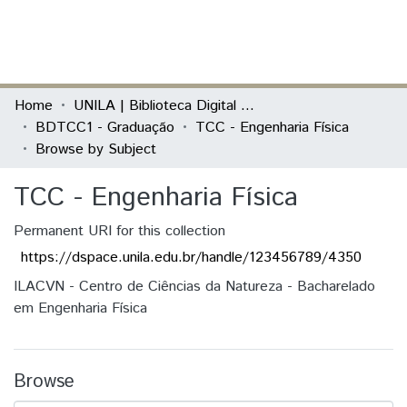
(current)
Log In
Communities & Collections
Home
UNILA | Biblioteca Digital de Trabalhos de Conclusão de Curso
BDTCC1 - Graduação
TCC - Engenharia Física
All of DSpace
Browse by Subject
TCC - Engenharia Física
Permanent URI for this collection
https://dspace.unila.edu.br/handle/123456789/4350
ILACVN - Centro de Ciências da Natureza - Bacharelado
em Engenharia Física
Browse