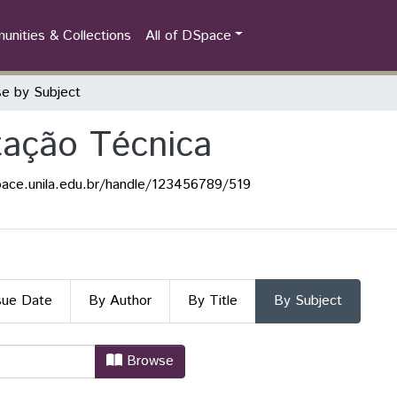
nities & Collections
All of DSpace
e by Subject
ação Técnica
pace.unila.edu.br/handle/123456789/519
sue Date
By Author
By Title
By Subject
tação Técnica by Subject "2o Sem
Browse