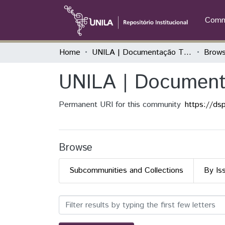
Commu
Home
UNILA | Documentação Técnica
Brows
UNILA | Document
Permanent URI for this community
https://ds
Browse
Subcommunities and Collections
By Is
Browsing UNILA | Documen