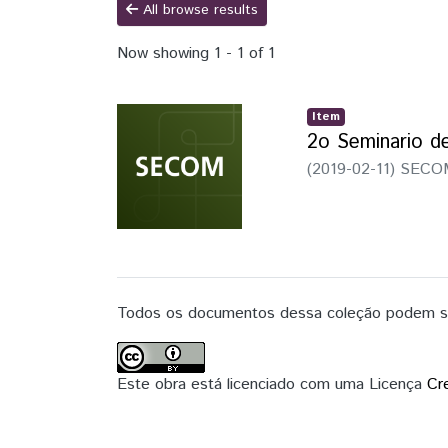
All browse results
Now showing
1 - 1 of 1
Item
2o Seminario d
(
2019-02-11
)
SECOM,
Todos os documentos dessa coleção podem ser
Este obra está licenciado com uma Licença
Cr