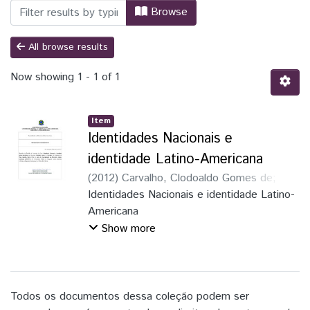
Browsing Literatura Latino-Americana b
Browse
All browse results
Now showing
1 - 1 of 1
Item
Identidades Nacionais e
identidade Latino-Americana
(
2012
)
Carvalho, Clodoaldo Gomes de
;
Suárez Cruz, Clara Agustina
Identidades Nacionais e identidade Latino-
Americana
Show more
Todos os documentos dessa coleção podem ser