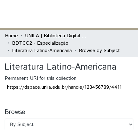
(current)
Log In
Communities & Collections
Home
UNILA | Biblioteca Digital de Trabalhos de Conclusão de Curso
BDTCC2 - Especialização
All of DSpace
Literatura Latino-Americana
Browse by Subject
Literatura Latino-Americana
Permanent URI for this collection
https://dspace.unila.edu.br/handle/123456789/4411
Browse