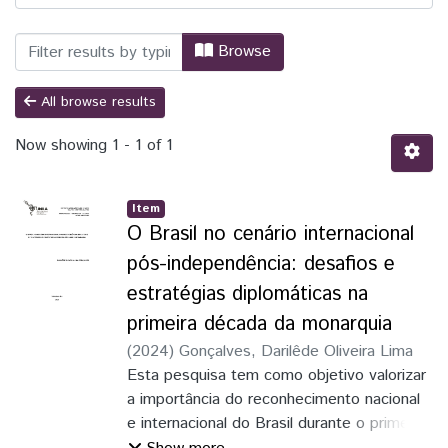
Browsing Relações Internacionais para D
Browse
All browse results
Now showing
1 - 1 of 1
Item
O Brasil no cenário internacional
pós-independência: desafios e
estratégias diplomáticas na
primeira década da monarquia
(
2024
)
Gonçalves, Darilêde Oliveira Lima
Esta pesquisa tem como objetivo valorizar
a importância do reconhecimento nacional
e internacional do Brasil durante o primeiro
reinado, debruçaremos em discussões