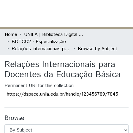
(current)
Log In
Communities & Collections
Home
UNILA | Biblioteca Digital de Trabalhos de Conclusão de Curso
BDTCC2 - Especialização
All of DSpace
Relações Internacionais para Docentes da Educação Básica
Browse by Subject
Relações Internacionais para
Docentes da Educação Básica
Permanent URI for this collection
https://dspace.unila.edu.br/handle/123456789/7845
Browse