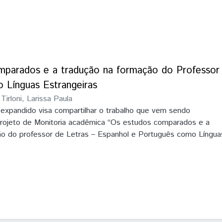
parados e a tradução na formação do Professor 
 Línguas Estrangeiras
;
Tirloni, Larissa Paula
expandido visa compartilhar o trabalho que vem sendo
projeto de Monitoria acadêmica “Os estudos comparados e a
ão do professor de Letras – Espanhol e Português como Língua
onitoria, que começou no mês de maio de 2019, conta com uma
 outra voluntária, e deu suporte aos discentes que cursaram a
ição Linguística III”, no primeiro semestre deste ano, e agora,
amente com a disciplina optativa de “Tradução e Análise
is do apoio aos discentes que cursam/cursaram as disciplinas
templa, o projeto objetiva também contribuir para o
adêmico-profissional dos discentes monitores, uma vez que