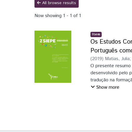
All browse results
Now showing
1 - 1 of 1
Item
Os Estudos Com
Português como
(
2019
)
Matias, Julia
O presente resumo 
desenvolvido pelo 
tradução na formaç
Estrangeiras”. A m
Show more
monitora bolsista e
disciplina de “Descr
trabalha-se conjunt
Contrastiva”. Adema
que a monitoria con
desenvolvimento ac