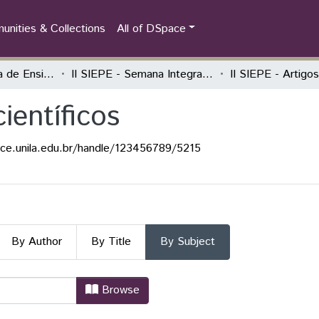
nities & Collections
All of DSpace
Semana Integrada de Ensino, Pesquisa e Extensão (SIEPE)
II SIEPE - Semana Integrada de Ensino, Pesquisa e Extensão
científicos
ace.unila.edu.br/handle/123456789/5215
By Author
By Title
By Subject
 científicos by Subject "Análise con
Browse