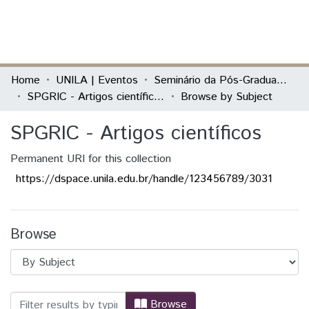
(current)
Log In
Communities & Collections
Home
UNILA | Eventos
Seminário da Pós-Graduação Relações Internacionais Contemporâneas (SPGRIC)
SPGRIC - Artigos científicos
Browse by Subject
All of DSpace
SPGRIC - Artigos científicos
Permanent URI for this collection
https://dspace.unila.edu.br/handle/123456789/3031
Browse
Browsing SPGRIC - Artigos científicos by
Browse