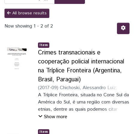
All browse results
Now showing
1 - 2 of 2
Item
Crimes transnacionais e
cooperação policial internacional
na Tríplice Fronteira (Argentina,
Brasil, Paraguai)
(
2017-09
)
Chichoski, Alessandro Luiz
;
Silva, Micael Alvino da
A Tríplice Fronteira, situada no Cone Sul da
América do Sul, é uma região com diversas
etnias, dentre as quais podemos citar
árabes, indianos, coreanos, chineses, etc.
Show more
A região se destaca por estar situada na
junção de dois importantes rios, o Rio
Item