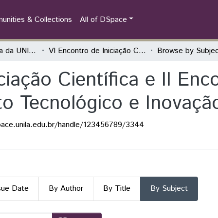
nities & Collections
All of DSpace
Iniciação Científica da UNILA (IC)
VI Encontro de Iniciação Científica e II Encontro de Iniciação ao Desenvolvimento Tecnológico e Inovação
Browse by Subje
ciação Científica e II Enc
o Tecnológico e Inovaçã
pace.unila.edu.br/handle/123456789/3344
sue Date
By Author
By Title
By Subject