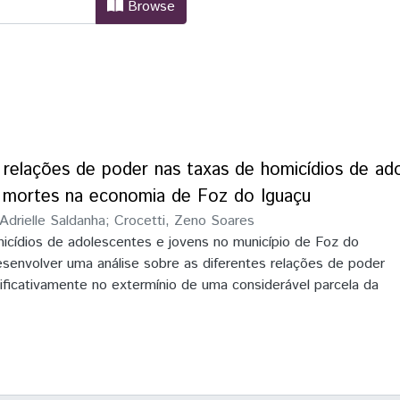
niciação Científica e II Encontro d
Browse
s relações de poder nas taxas de homicídios de ad
 mortes na economia de Foz do Iguaçu
 Adrielle Saldanha
;
Crocetti, Zeno Soares
micídios de adolescentes e jovens no município de Foz do
esenvolver uma análise sobre as diferentes relações de poder
nificativamente no extermínio de uma considerável parcela da
cidade economicamente ativa.
ber na pesquisa que há uma enorme predominância da
opulação com idade entre 15 e 29 anos em Foz do iguaçu. E que
dolescentes e jovens é proveniente de uma raiz socioeconomica
mo a precarização no que tange o acesso às políticas públicas