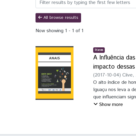
Browsing VI Encontro de I
All browse results
Now showing
1 - 1 of 1
Item
A Influência da
impacto dessas
(
2017-10-04
)
Clive,
O alto índice de ho
Iguaçu nos leva a d
que influenciam sig
população com capa
Show more
Foi possível perce
violência entre a p
a violência entre a
fragilizada, bem co