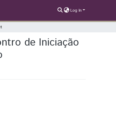
Log In
ct
ontro de Iniciação
o