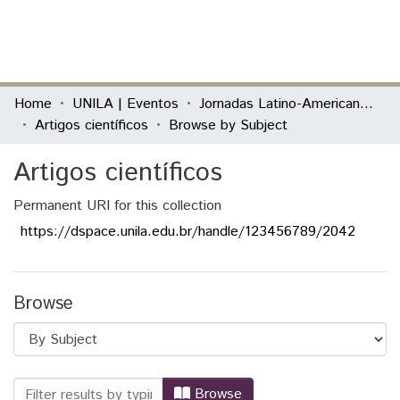
(current)
Log In
Communities & Collections
Home
UNILA | Eventos
Jornadas Latino-Americanos de Linguagens e Cultura
Artigos científicos
Browse by Subject
All of DSpace
Artigos científicos
Permanent URI for this collection
https://dspace.unila.edu.br/handle/123456789/2042
Browse
Browsing Artigos científicos by Subject 
Browse