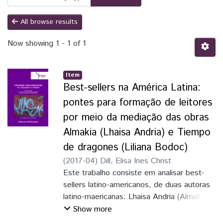
All browse results
Now showing
1 - 1 of 1
Item
Best-sellers na América Latina:
pontes para formação de leitores
por meio da mediação das obras
Almakia (Lhaisa Andria) e Tiempo
de dragones (Liliana Bodoc)
(
2017-04
)
Dill, Elisa Ines Christ
Este trabalho consiste em analisar best-
sellers latino-americanos, de duas autoras
latino-maericanas: Lhaisa Andria (Almakia,
A Vilashi e os Dragões) e Liliana Bodoc
Show more
(Tiempo