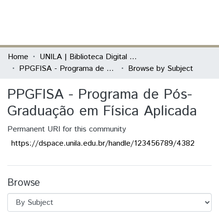
(current)
Log In
Communities & Collections
Home
UNILA | Biblioteca Digital de Dissertações e Teses
PPGFISA - Programa de Pós-Graduação em Física Aplicada
Browse by Subject
All of DSpace
PPGFISA - Programa de Pós-
Graduação em Física Aplicada
Permanent URI for this community
https://dspace.unila.edu.br/handle/123456789/4382
Browse