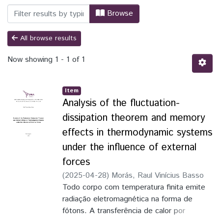
Browsing PPGFISA - Programa de Pós-Gr
Browse
All browse results
Now showing
1 - 1 of 1
Item
Analysis of the fluctuation-
dissipation theorem and memory
effects in thermodynamic systems
under the influence of external
forces
(
2025-04-28
)
Morás, Raul Vinícius Basso
Todo corpo com temperatura finita emite
radiação eletromagnética na forma de
fótons. A transferência de calor por