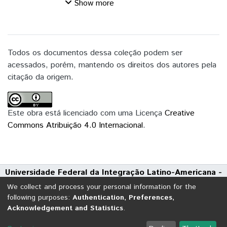
irradiação é, portanto, uma propriedade
Show more
fundamental amplamente estudada em
termodinâmica e física estatística [1, 2, 3].
No regime de campo próximo, em que as
distâncias são da ordem ou menores que o
Todos os documentos dessa coleção podem ser
comprimento de onda térmico
acessados, porém, mantendo os direitos dos autores pela
característico (λT ), emergem efeitos
citação da origem.
adicionais significativos, como a
contribuição de ondas evanescentes e as
flutuações de campos de curto alcance [4,
Este obra está licenciado com uma Licença
Creative
5]. Nestas condições, a transferência
Commons Atribuição 4.0 Internacional
.
radiativa de calor pode exceder
consideravelmente os limites previstos
pela Lei de Stefan-Boltzmann,
Universidade Federal da Integração Latino-Americana -
demandando uma abordagem
UNILA
fundamentada na termodinâmica de não
We collect and process your personal information for the
Avenida Tarquínio Joslin dos Santos, 1000 - Polo Universitário
equilíbrio e na eletrodinâmica quântica.
following purposes:
Authentication, Preferences,
Acknowledgement and Statistics
.
CEP: 85870-650 | Foz do Iguaçu - Paraná
Para descrever adequadamente tais
fenômenos, o formalismo da equação de
DSpace software
copyright © 2002-2026
LYRASIS