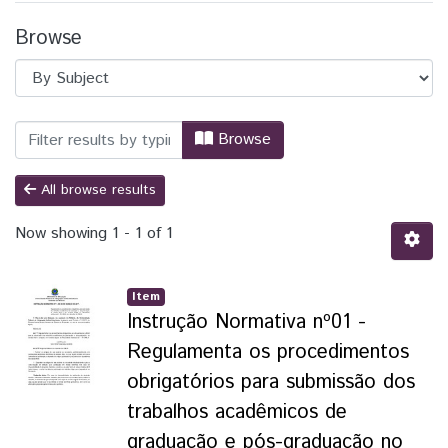
Browse
Browsing BIUNILA - Biblioteca Latino-Am
Browse
All browse results
Now showing
1 - 1 of 1
Item
Instrução Normativa nº01 -
Regulamenta os procedimentos
obrigatórios para submissão dos
trabalhos acadêmicos de
graduação e pós-graduação no