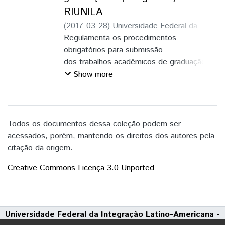
RIUNILA
(
2017-03-28
)
Universidade Federal da
Integração Latino-Americana (Unila)
Regulamenta os procedimentos
obrigatórios para submissão
dos trabalhos acadêmicos de graduação e
pós-graduação,
Show more
na versão final e em formato digital, no
Repositório
institucional – RI-UNILA, por discentes da
UNILA.
Todos os documentos dessa coleção podem ser
acessados, porém, mantendo os direitos dos autores pela
citação da origem.
Creative Commons Licença 3.0 Unported
Universidade Federal da Integração Latino-Americana -