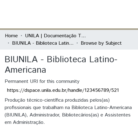
(current)
Log In
Communities & Collections
Home
UNILA | Documentação Técnica
BIUNILA - Biblioteca Latino-Americana
Browse by Subject
All of DSpace
BIUNILA - Biblioteca Latino-
Americana
Permanent URI for this community
https://dspace.unila.edu.br/handle/123456789/521
Produção técnico-científica produzidas pelos(as)
profissionais que trabalham na Biblioteca Latino-Americana
(BIUNILA), Administrador, Bibliotecários(as) e Assistentes
em Administração.