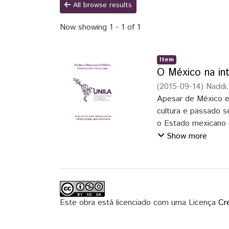
All browse results
Now showing
1 - 1 of 1
Item
O México na in
(
2015-09-14
)
Naddi,
Apesar de México e
cultura e passado 
o Estado mexicano e
história, destacand
Show more
comércio, se avalia
membros. Ao final, 
características, h
unificada, o que re
Este obra está licenciado com uma Licença
Cr