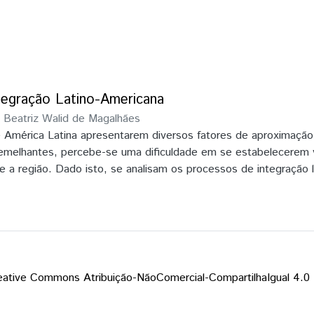
tegração Latino-Americana
 Beatriz Walid de Magalhães
 América Latina apresentarem diversos fatores de aproximação
semelhantes, percebe-se uma dificuldade em se estabelecerem v
 a região. Dado isto, se analisam os processos de integração 
o-se a inserção do México em tais processos. Com base na aná
 o perfil de relação do México com determinados blocos regiona
verifica-se que em função da diversidade de blocos regionais e
á na região um movimento de fragmentação muito mais acentuad
flete na forma como o México busca se inserir na região.
eative Commons Atribuição-NãoComercial-CompartilhaIgual 4.0 I