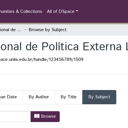
nities & Collections
All of DSpace
Encontro Internacional de Política Externa Latino-Americana
Browse by Subject
onal de Política Externa
pace.unila.edu.br/handle/123456789/1509
sue Date
By Author
By Title
By Subject
cional de Política Externa Latino-
Browse