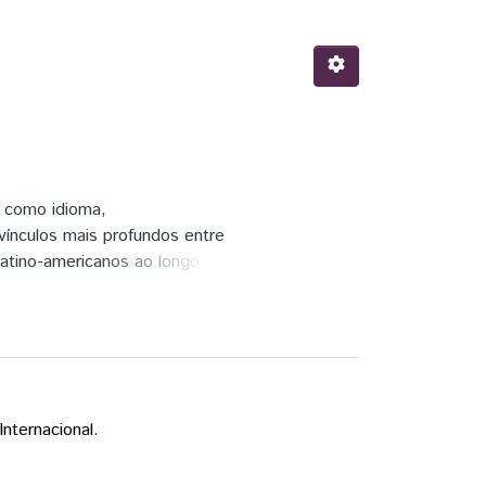
 como idioma,
ínculos mais profundos entre
latino-americanos ao longo da
lise de acordos e dados de
is e seus respectivos
 suas respectivas
o do que de uma integração
nternacional
.