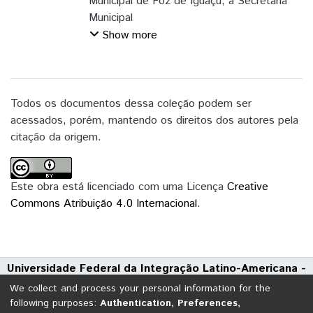
Chichoski, Liane
Municipal de Foz de Iguaçu, a Secretaria
;
Carvalhal Pereira, Tatiana
Municipal
de Educação (SMED) e o Grupo de
Show more
Pesquisa Língua(gem), Política e
Cidadania, da
Universidade Federal da Integração Latino-
Americana (UNILA), apresentam este
Todos os documentos dessa coleção podem ser
documento para orientar o acolhimento de
acessados, porém, mantendo os direitos dos autores pela
estudantes imigrantes e os procedimentos
citação da origem.
de
matrícula e classificação na rede de ensino
municipal de Foz do Iguaçu.
Este obra está licenciado com uma Licença
Creative
Commons Atribuição 4.0 Internacional
.
Universidade Federal da Integração Latino-Americana -
UNILA
We collect and process your personal information for the
Avenida Tarquínio Joslin dos Santos, 1000 - Polo Universitário
following purposes:
Authentication, Preferences,