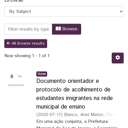
Browse
Browsing UNILA | Produção Científica by
Browse
All browse results
Now showing
1 - 1 of 1
Item
Documento orientador e
protocolo de acolhimento de
estudantes imigrantes na rede
municipal de ensino
(
2020-07-17
)
Blanco, Ariel Matias
;
Fiorotti
Lima, Cíntia
Em uma ação conjunta, a Prefeitura
;
Tallei, Jorgelina Ivana
;