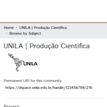
(current)
Log In
Communities & Collections
Home
UNILA | Produção Científica
Browse by Subject
All of DSpace
UNILA | Produção Científica
Permanent URI for this community
https://dspace.unila.edu.br/handle/123456789/216