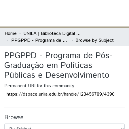
(current)
Log In
Communities & Collections
Home
UNILA | Biblioteca Digital de Dissertações e Teses
PPGPPD - Programa de Pós-Graduação em Políticas Públicas e Desenvolvimento
Browse by Subject
All of DSpace
PPGPPD - Programa de Pós-
Graduação em Políticas
Públicas e Desenvolvimento
Permanent URI for this community
https://dspace.unila.edu.br/handle/123456789/4390
Browse