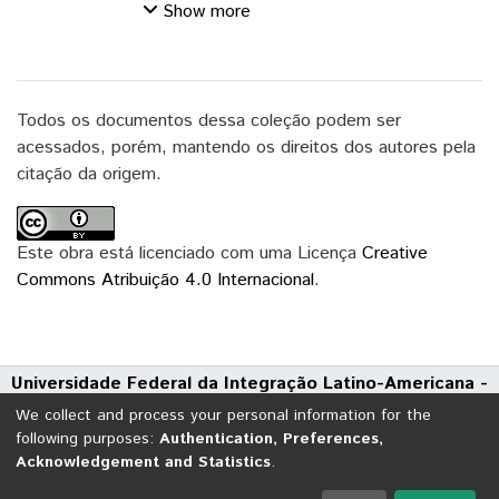
Iguaçu/PR ligados ao Núcleo Oeste da
Show more
Rede Ecovida de Agroecologia. O objetivo
da pesquisa é descrever o processo de
organização social dos agricultores
familiares de Foz do Iguaçu a partir da sua
Todos os documentos dessa coleção podem ser
opção pela Agroecologia. A base teórica
acessados, porém, mantendo os direitos dos autores pela
utilizada para fundamentar a pesquisa
citação da origem.
corresponde a dimensão social da
Agroecologia, especificamente, que trata
dos aspectos referentes à organização
Este obra está licenciado com uma Licença
Creative
social dos agricultores e à ação coletiva de
Commons Atribuição 4.0 Internacional
.
grupos, organizações e instituições que
visam consolidar propostas de trabalho
alternativas ao modelo convencional de
Universidade Federal da Integração Latino-Americana -
produção agrícola. A metodologia aplicada
UNILA
à pesquisa, de caráter qualitativa, foi feita
We collect and process your personal information for the
Avenida Tarquínio Joslin dos Santos, 1000 - Polo Universitário
utilizando técnicas de investigação mista
following purposes:
Authentication, Preferences,
Acknowledgement and Statistics
.
CEP: 85870-650 | Foz do Iguaçu - Paraná
que correspondem à análise documental,
observação participativa, questionário