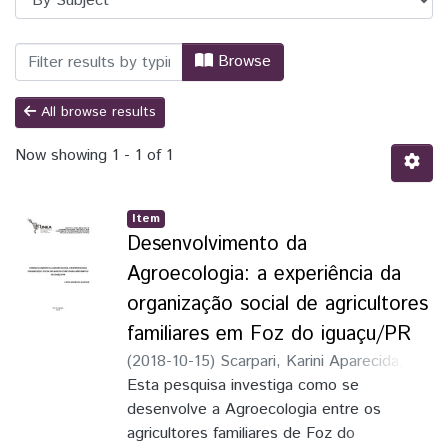
Browsing PPGPPD - Programa de Pós-Grad
Browse
All browse results
Now showing
1 - 1 of 1
Item
Desenvolvimento da
Agroecologia: a experiência da
organização social de agricultores
familiares em Foz do iguaçu/PR
(
2018-10-15
)
Scarpari, Karini Aparecida
;
Zimmermann, Silvia Aparecida
Esta pesquisa investiga como se
desenvolve a Agroecologia entre os
agricultores familiares de Foz do