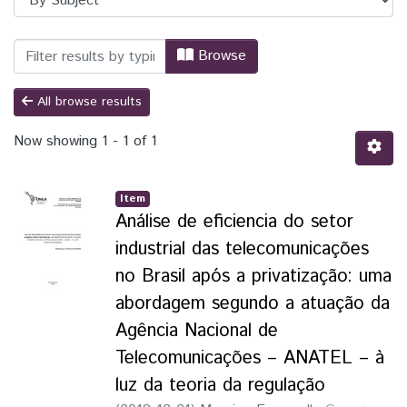
Browsing PPGPPD - Programa de Pós-Gra
Browse
All browse results
Now showing
1 - 1 of 1
Item
Análise de eficiencia do setor
industrial das telecomunicações
no Brasil após a privatização: uma
abordagem segundo a atuação da
Agência Nacional de
Telecomunicações – ANATEL – à
luz da teoria da regulação