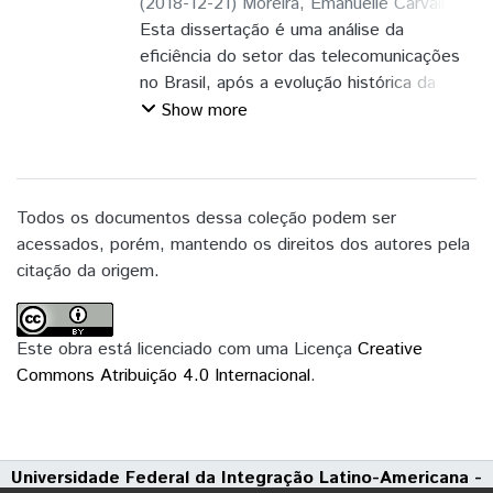
(
2018-12-21
)
Moreira, Emanuelle Carvalho
;
Díaz Villavicencio, Guillermo Javier
Esta dissertação é uma análise da
eficiência do setor das telecomunicações
no Brasil, após a evolução histórica da
política de privatização e quebra do
Show more
monopólio estatal, e da criação da Agência
Nacional de Telecomunicações – ANATEL
e seus primeiros anos de atuação.
Utilizando-se de dados extraídos de bases
Todos os documentos dessa coleção podem ser
da Sociedade das Empresas de
acessados, porém, mantendo os direitos dos autores pela
Telecomunicações do Brasil, do Ministério
citação da origem.
do Trabalho e Emprego – MTE e do Índice
da Bolsa de Valores de São Paulo, com os
resultados interpretados segundo os
Este obra está licenciado com uma Licença
Creative
relatórios do do Conselho Nacional de
Commons Atribuição 4.0 Internacional
.
Justiça – CNJ e Programa de Proteção e
Defesa do Consumidor - PROCON. Os
resultados da análise estatística não-
Universidade Federal da Integração Latino-Americana -
paramétrica alcançados pelo método