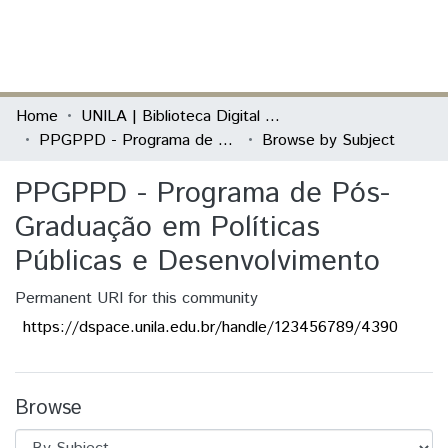
(current)
Log In
Communities & Collections
Home
UNILA | Biblioteca Digital de Dissertações e Teses
PPGPPD - Programa de Pós-Graduação em Políticas Públicas e Desenvolvimento
Browse by Subject
All of DSpace
PPGPPD - Programa de Pós-
Graduação em Políticas
Públicas e Desenvolvimento
Permanent URI for this community
https://dspace.unila.edu.br/handle/123456789/4390
Browse