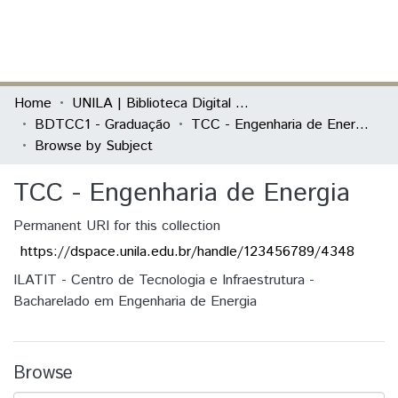
(current)
Log In
Communities & Collections
Home
UNILA | Biblioteca Digital de Trabalhos de Conclusão de Curso
BDTCC1 - Graduação
TCC - Engenharia de Energia
All of DSpace
Browse by Subject
TCC - Engenharia de Energia
Permanent URI for this collection
https://dspace.unila.edu.br/handle/123456789/4348
ILATIT - Centro de Tecnologia e Infraestrutura -
Bacharelado em Engenharia de Energia
Browse