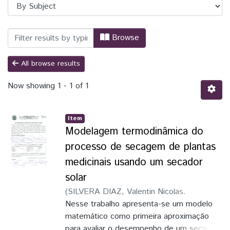
Browsing TCC - Engenharia de Energia 
Browse
All browse results
Now showing
1 - 1 of 1
Item
Modelagem termodinâmica do
processo de secagem de plantas
medicinais usando um secador
solar
(
SILVERA DIAZ, Valentin Nicolas.
Modelagem termodinâmica do processo de
Nesse trabalho apresenta-se um modelo
secagem de plantas medicinais usando um
matemático como primeira aproximação
secador solar. 2016. 11 p. Trabalho de
para avaliar o desempenho de um secador