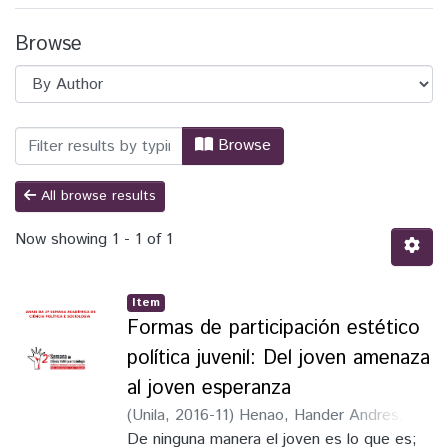
Browse
Browsing SACPS - Artigos científicos b
Browse
All browse results
Now showing
1 - 1 of 1
Item
Formas de participación estético
política juvenil: Del joven amenaza
al joven esperanza
(
Unila
,
2016-11
)
Henao, Hander Andres
;
Maula González, María
De ninguna manera el joven es lo que es;
;
Osorio, Luz