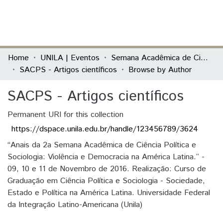
(current)
Log In
Communities & Collections
Home
UNILA | Eventos
Semana Acadêmica de Ciência Política e Sociologia (SACPS)
SACPS - Artigos científicos
Browse by Author
All of DSpace
SACPS - Artigos científicos
Permanent URI for this collection
https://dspace.unila.edu.br/handle/123456789/3624
“Anais da 2a Semana Acadêmica de Ciência Política e
Sociologia: Violência e Democracia na América Latina.” -
09, 10 e 11 de Novembro de 2016. Realização: Curso de
Graduação em Ciência Política e Sociologia - Sociedade,
Estado e Política na América Latina. Universidade Federal
da Integração Latino-Americana (Unila)