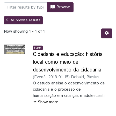
Browsing Trabalhos publicados em Event
Browse
All browse results
Now showing
1 - 1 of 1
Item
Cidadania e educação: história
local como meio de
desenvolvimento da cidadania
(
Even3
,
2018-01-15
)
Debald, Blasius
Silvano
O estudo analisa o desenvolvimento da
;
Almeida, Bruna Kalb de
;
Paiva,
Daniela Andressa Minuceli de
cidadania e o processo de
humanização em crianças e adolescentes a
partir da História local. O viés
Show more
investigativo é norteado pela educação não
formal em um bairro de Foz do Iguaçu -