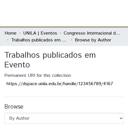
(current)
Log In
Communities & Collections
Home
UNILA | Eventos
Congresso Internacional das Jornadas de Educação História - Teoria, Pesquisa e Prática
Trabalhos publicados em Evento
Browse by Author
All of DSpace
Trabalhos publicados em
Evento
Permanent URI for this collection
https://dspace.unila.edu.br/handle/123456789/4167
Browse