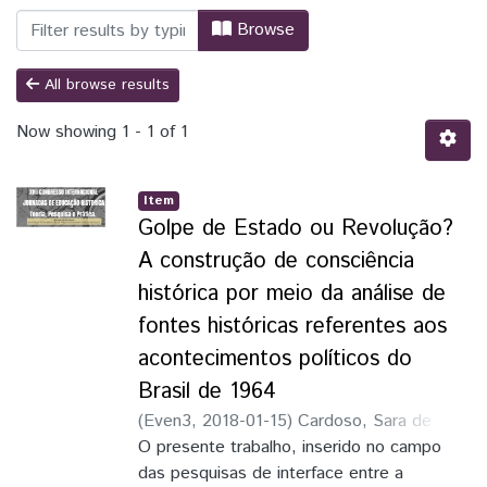
Browsing Trabalhos publicados em Even
Browse
All browse results
Now showing
1 - 1 of 1
Item
Golpe de Estado ou Revolução?
A construção de consciência
histórica por meio da análise de
fontes históricas referentes aos
acontecimentos políticos do
Brasil de 1964
(
Even3
,
2018-01-15
)
Cardoso, Sara de
Souza
O presente trabalho, inserido no campo
;
Alves, Ronaldo Cardoso
das pesquisas de interface entre a