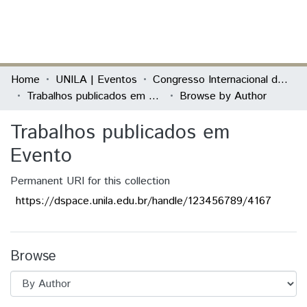
(current)
Log In
Communities & Collections
Home
UNILA | Eventos
Congresso Internacional das Jornadas de Educação História - Teoria, Pesquisa e Prática
Trabalhos publicados em Evento
Browse by Author
All of DSpace
Trabalhos publicados em
Evento
Permanent URI for this collection
https://dspace.unila.edu.br/handle/123456789/4167
Browse