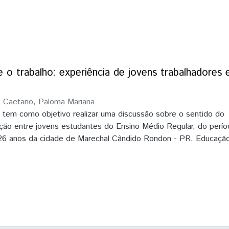
e o trabalho: experiência de jovens trabalhadore
)
Caetano, Paloma Mariana
 tem como objetivo realizar uma discussão sobre o sentido do
ção entre jovens estudantes do Ensino Médio Regular, do perío
26 anos da cidade de Marechal Cândido Rondon - PR. Educação
 de uma mesma experiência social que compõe a vida de milha
s que dividem seu dia e sua vida entre duas atividades que, so
m contraditórias. Nesta direção, procuramos identificar e anali
ificam ambas experiências, tomando como ponto de referência 
óprios jovens envolvidos nesse processo. As fontes utilizadas p
sistem em entrevistas feitas com jovens trabalhadores e de qu
ados com alunos da rede pública de ensino, ambas realizadas ent