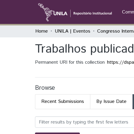
Commu
Home
UNILA | Eventos
Trabalhos publica
Permanent URI for this collection
https://dsp
Browse
Recent Submissions
By Issue Date
Browsing Trabalhos publi