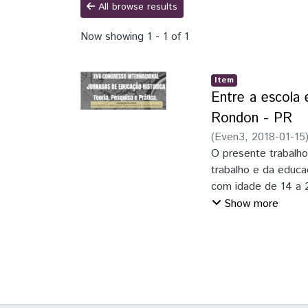
All browse results
Now showing
1 - 1 of 1
Item
Entre a escola 
Rondon - PR
(
Even3
,
2018-01-15
O presente trabalho
trabalho e da educa
com idade de 14 a 
são duas dimensões
Show more
jovens trabalhadore
aspectos, se revela
esses sujeitos sign
perspectivas dos pr
problematização con
sociocultural aplic