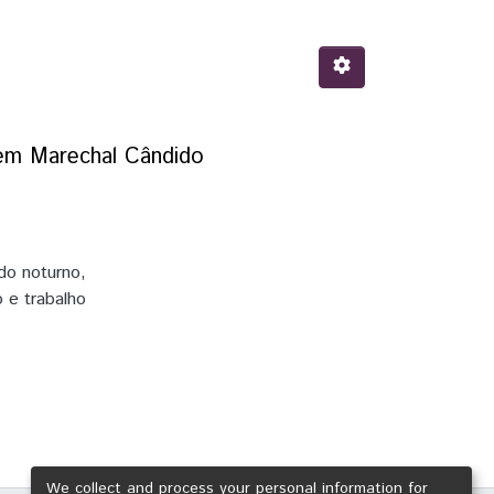
s em Marechal Cândido
do noturno,
 e trabalho
res de
b muitos
sar como
as
ara tal
estionário
re os anos
We collect and process your personal information for