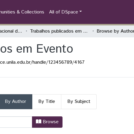
nities & Collections
All of DSpace
Congresso Internacional das Jornadas de Educação História - Teoria, Pesquisa e Prática
Trabalhos publicados em Evento
Browse by Autho
dos em Evento
ace.unila.edu.br/handle/123456789/4167
By Author
By Title
By Subject
cados em Evento by Author "Caetan
Browse