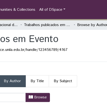
nities & Collections
All of DSpace
Congresso Internacional das Jornadas de Educação História - Teoria, Pesquisa e Prática
Trabalhos publicados em Evento
Browse by Autho
dos em Evento
ace.unila.edu.br/handle/123456789/4167
By Author
By Title
By Subject
ados em Evento by Author "Benitez,
Browse