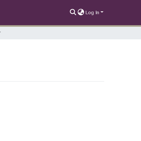
Log In
r
 Alba Beatriz Salinas"