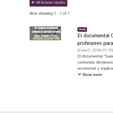
All browse results
Now showing
1 - 1 of 1
Item
El documental G
profesores para
(
Even3
,
2018-01-15
El documental “Gue
contenido declaraci
reconstruir y explic
se presenta bajo la
Show more
en cuenta que se tra
analizar como profe
Guerra de la Triple 
estos sujetos acerc
mismos. Considerando
formación de la iden