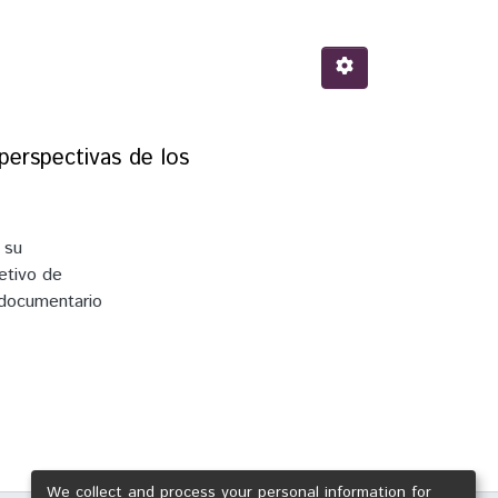
perspectivas de los
 su
etivo de
e documentario
ites teniendo
rabajo es
es sobre la
aciones de
014) de los
ltura y la
iones
We collect and process your personal information for