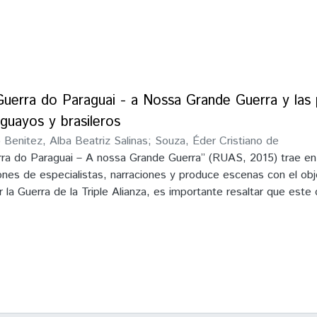
uerra do Paraguai - a Nossa Grande Guerra y las 
guayos y brasileros
)
Benitez, Alba Beatriz Salinas
;
Souza, Éder Cristiano de
rra do Paraguai – A nossa Grande Guerra” (RUAS, 2015) trae en
ones de especialistas, narraciones y produce escenas con el obj
ar la Guerra de la Triple Alianza, es importante resaltar que est
 idea de multiperspectividad (SOUZA 2015), pero con ciertos lím
ta de una versión brasilera. El objetivo principal del presente t
sores brasileros y paraguayos interpretan los debates y abordaj
Alianza en el dicho documental. Desde ahí estudiar las interpret
a de este documentario, y el aprendizaje histórico (SCHMIDT, 2
 la conciencia histórica (RÜSEN 2001), las relaciones con la cu
tidad nacional que ellos pueden colocar o direccionar en sus vis