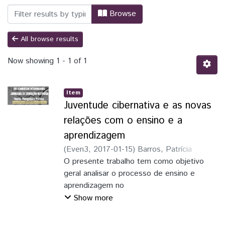
Browsing Trabalhos publicados em Event
Browse
All browse results
Now showing
1 - 1 of 1
Item
Juventude cibernativa e as novas
relações com o ensino e a
aprendizagem
(
Even3
,
2017-01-15
)
Barros, Patrícia
Marcondes de
O presente trabalho tem como objetivo
geral analisar o processo de ensino e
aprendizagem no
contexto da cibercultura, formadora de
Show more
uma nova subjetividade coadunada a pós-
modernidade, expressa pela juventude