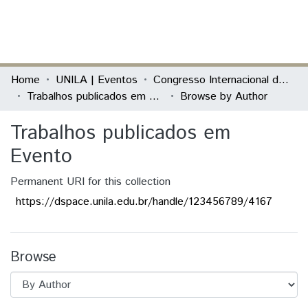
(current)
Log In
Communities & Collections
Home
UNILA | Eventos
Congresso Internacional das Jornadas de Educação História - Teoria, Pesquisa e Prática
Trabalhos publicados em Evento
Browse by Author
All of DSpace
Trabalhos publicados em
Evento
Permanent URI for this collection
https://dspace.unila.edu.br/handle/123456789/4167
Browse