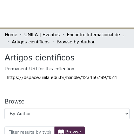
(current)
Log In
Communities & Collections
Home
UNILA | Eventos
Encontro Internacional de Política Externa Latino-Americana
Artigos científicos
Browse by Author
All of DSpace
Artigos científicos
Permanent URI for this collection
https://dspace.unila.edu.br/handle/123456789/1511
Browse
Browsing Artigos científicos by Author "
Browse