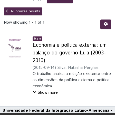
All browse results
Now showing
1 - 1 of 1
Item
Economia e política externa: um
balanço do governo Lula (2003-
2010)
(
2015-09-14
)
Silva, Natasha Pergher
;
Brancher, Pedro Txai Leal
O trabalho analisa a relação existente entre
as dimensões da política externa e política
econômica
durante o governo Lula (2002/2010). A
Show more
hipótese de trabalho é a de que os
objetivos de política externa e a
Universidade Federal da Integração Latino-Americana -
estratégia econômica, bem como os