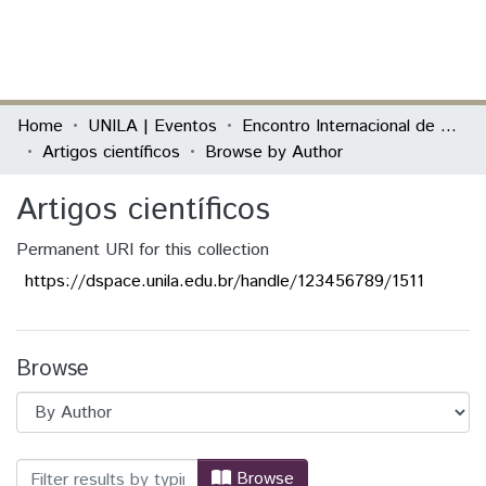
(current)
Log In
Communities & Collections
Home
UNILA | Eventos
Encontro Internacional de Política Externa Latino-Americana
Artigos científicos
Browse by Author
All of DSpace
Artigos científicos
Permanent URI for this collection
https://dspace.unila.edu.br/handle/123456789/1511
Browse
Browsing Artigos científicos by Author 
Browse