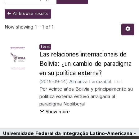
All browse results
Now showing
1 - 1 of 1
Item
Las relaciones internacionais de
Bolivia: ¿un cambio de paradigma
en su política externa?
(
2015-09-14
)
Almanza Larrazabal, Luis
Alfredo
Por veinte años Bolivia y principalmente su
política externa estuvo arraigada al
paradigma Neoliberal
de 1985 a 2005. En 2006, con el cambio
Show more
de régimen, Bolivia da un giro de 180
grados en su política externa,
Universidade Federal da Integração Latino-Americana -
pero determinar el nuevo paradigma es