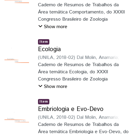
Elaine Della Giustina
Caderno de Resumos de Trabalhos da
;
Schmitz, Hermes
José
Área temática Comportamento, do XXXII
;
Faria Junior, Luiz Roberto Ribeiro
;
Pie, Marcio Roberto
Congresso Brasileiro de Zoologia
;
Löwenberg Neto,
Peter
Show more
Item
Ecologia
(
UNILA
,
2018-02
)
Dal Molin, Anamaria
;
Soares, Elaine Della Giustina
Caderno de Resumos de Trabalhos da
;
Schmitz,
Hermes José
Área temática Ecologia, do XXXII
;
Faria Junior, Luiz Roberto
Ribeiro
Congresso Brasileiro de Zoologia
;
Pie, Marcio Roberto
;
Löwenberg
Neto, Peter
Show more
Item
Embriologia e Evo-Devo
(
UNILA
,
2018-02
)
Dal Molin, Anamaria
;
Soares, Elaine Della Giustina
Caderno de Resumos de Trabalhos da
;
Schmitz,
Hermes José
Área temática Embriologia e Evo-Devo, do
;
Faria Junior, Luiz Roberto