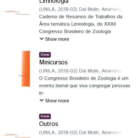
Limnologia
(
UNILA
,
2018-02
)
Dal Molin, Anamaria
;
Soares, Elaine Della Giustina
Caderno de Resumos de Trabalhos da
;
Schmitz,
Hermes José
Área temática Limnologia, do XXXII
;
Faria Junior, Luiz Roberto
Ribeiro
Congresso Brasileiro de Zoologia
;
Pie, Marcio Roberto
;
Löwenberg
Neto, Peter
Show more
Item
Minicursos
(
UNILA
,
2018-02
)
Dal Molin, Anamaria
;
Dal
Molin, Anamaria
O Congresso Brasileiro de Zoologia é um
;
Soares, Elaine Della
Giustina
evento bienal que visa congregar pessoas
;
Schmitz, Hermes José
;
Faria
Junior, Luiz Roberto Ribeiro
in-
;
Pie, Marcio
Roberto
teressadas em estudos zoológicos
;
Löwenberg Neto, Peter
Show more
(profissionais, estudantes, professores e
pesquisa-
Item
dores); promover, incentivar e divulgar os
Outros
avanços nos estudos da fauna neotropical;
(
UNILA
,
2018-02
)
Dal Molin, Anamaria
;
incrementar a formação e o