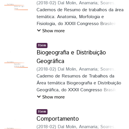
avanços nos estudos da fauna neotropical;
(
2018-02
)
Dal Molin, Anamaria
;
Soares,
incrementar a formação e o
Elaine Della Giustina
Cadernos de Resumo de trabalhos da área
;
Schmitz, Hermes
reconhecimento do zoólogo como
José
temática: Anatomia, Morfologia e
;
Faria Junior, Luiz Roberto Ribeiro
;
elemento indispensável no inventário e
Pie, Marcio Roberto
Fisiologia, do XXXII Congresso Brasileiro
;
Löwenberg Neto,
estudo do patrimônio natural dos países,
Peter
de Zoologia
Show more
especialmente na América Latina, região
com maior diversi-
Item
dade de espécies no mundo
Biogeografia e Distribuição
Geográfica
(
2018-02
)
Dal Molin, Anamaria
;
Soares,
Elaine Della Giustina
Caderno de Resumos de Trabalhos da
;
Schmitz, Hermes
José
Área temática Biogeografia e Distribuição
;
Faria Junior, Luiz Roberto Ribeiro
;
Pie, Marcio Roberto
Geográfica, do XXXII Congresso Brasileiro
;
Löwenberg Neto,
Peter
de Zoologia
Show more
Item
Comportamento
(
2018-02
)
Dal Molin, Anamaria
;
Soares,