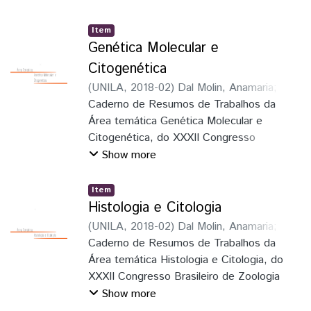
Item
Genética Molecular e
Citogenética
(
UNILA
,
2018-02
)
Dal Molin, Anamaria
;
Soares, Elaine Della Giustina
Caderno de Resumos de Trabalhos da
;
Schmitz,
Hermes José
Área temática Genética Molecular e
;
Faria Junior, Luiz Roberto
Ribeiro
Citogenética, do XXXII Congresso
;
Pie, Marcio Roberto
;
Löwenberg
Neto, Peter
Brasileiro de Zoologia
Show more
Item
Histologia e Citologia
(
UNILA
,
2018-02
)
Dal Molin, Anamaria
;
Soares, Elaine Della Giustina
Caderno de Resumos de Trabalhos da
;
Schmitz,
Hermes José
Área temática Histologia e Citologia, do
;
Faria Junior, Luiz Roberto
Ribeiro
XXXII Congresso Brasileiro de Zoologia
;
Pie, Marcio Roberto
;
Löwenberg
Neto, Peter
Show more