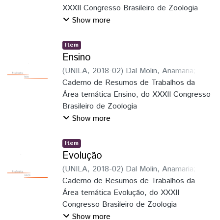
Ribeiro
XXXII Congresso Brasileiro de Zoologia
;
Pie, Marcio Roberto
;
Löwenberg
Neto, Peter
Show more
Item
Ensino
(
UNILA
,
2018-02
)
Dal Molin, Anamaria
;
Soares, Elaine Della Giustina
Caderno de Resumos de Trabalhos da
;
Schmitz,
Hermes José
Área temática Ensino, do XXXII Congresso
;
Faria Junior, Luiz Roberto
Ribeiro
Brasileiro de Zoologia
;
Pie, Marcio Roberto
;
Löwenberg
Neto, Peter
Show more
Item
Evolução
(
UNILA
,
2018-02
)
Dal Molin, Anamaria
;
Soares, Elaine Della Giustina
Caderno de Resumos de Trabalhos da
;
Schmitz,
Hermes José
Área temática Evolução, do XXXII
;
Faria Junior, Luiz Roberto
Ribeiro
Congresso Brasileiro de Zoologia
;
Pie, Marcio Roberto
;
Löwenberg
Neto, Peter
Show more