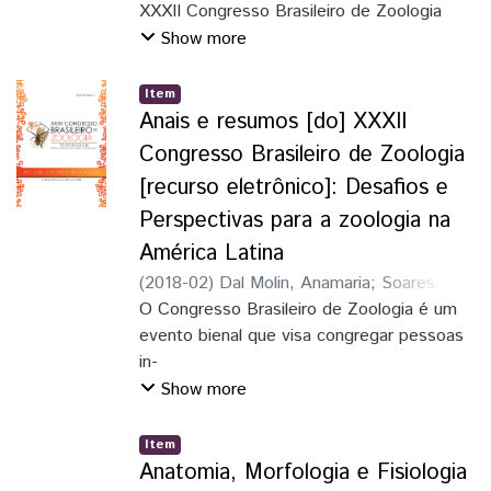
Junior, Luiz Roberto Ribeiro
XXXII Congresso Brasileiro de Zoologia
;
Pie, Marcio
Roberto
;
Löwenberg Neto, Peter
Show more
Item
Anais e resumos [do] XXXII
Congresso Brasileiro de Zoologia
[recurso eletrônico]: Desafios e
Perspectivas para a zoologia na
América Latina
(
2018-02
)
Dal Molin, Anamaria
;
Soares,
Elaine Della Giustina
O Congresso Brasileiro de Zoologia é um
;
Schmitz, Hermes
José
evento bienal que visa congregar pessoas
;
Faria Junior, Luiz Roberto Ribeiro
;
Pie, Marcio Roberto
in-
;
Löwenberg Neto,
Peter
teressadas em estudos zoológicos
Show more
(profissionais, estudantes, professores e
pesquisa-
Item
dores); promover, incentivar e divulgar os
Anatomia, Morfologia e Fisiologia