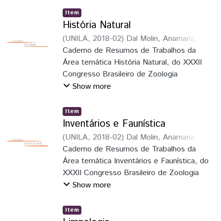
Item
História Natural
(
UNILA
,
2018-02
)
Dal Molin, Anamaria
;
Soares, Elaine Della Giustina
Caderno de Resumos de Trabalhos da
;
Schmitz,
Hermes José
Área temática História Natural, do XXXII
;
Faria Junior, Luiz Roberto
Ribeiro
Congresso Brasileiro de Zoologia
;
Pie, Marcio Roberto
;
Löwenberg
Neto, Peter
Show more
Item
Inventários e Faunística
(
UNILA
,
2018-02
)
Dal Molin, Anamaria
;
Soares, Elaine Della Giustina
Caderno de Resumos de Trabalhos da
;
Schmitz,
Hermes José
Área temática Inventários e Faunística, do
;
Faria Junior, Luiz Roberto
Ribeiro
XXXII Congresso Brasileiro de Zoologia
;
Pie, Marcio Roberto
;
Löwenberg
Neto, Peter
Show more
Item