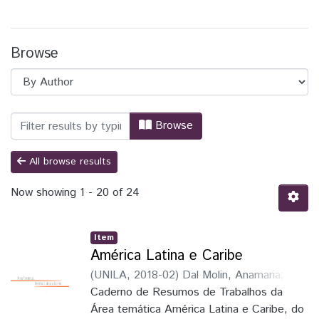
Browse
Browsing Congresso Brasileiro de Zoolo
Browse
All browse results
Now showing
1 - 20 of 24
Item
América Latina e Caribe
(
UNILA
,
2018-02
)
Dal Molin, Anamaria
;
Dal
Molin, Anamaria
Caderno de Resumos de Trabalhos da
;
Soares, Elaine Della
Giustina
Área temática América Latina e Caribe, do
;
Schmitz, Hermes José
;
Faria