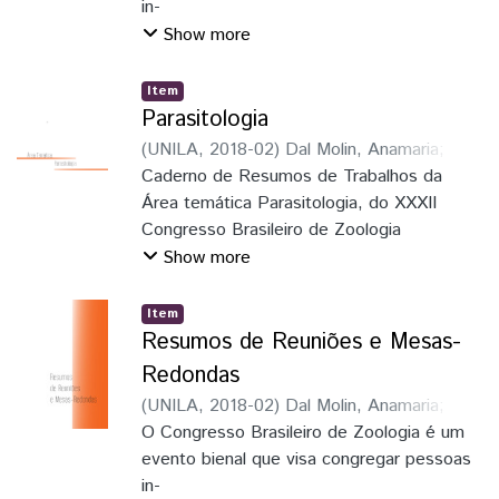
Junior, Luiz Roberto Ribeiro
in-
;
Pie, Marcio
Roberto
teressadas em estudos zoológicos
;
Löwenberg Neto, Peter
Show more
(profissionais, estudantes, professores e
pesquisa-
Item
dores); promover, incentivar e divulgar os
Parasitologia
avanços nos estudos da fauna neotropical;
(
UNILA
,
2018-02
)
Dal Molin, Anamaria
;
incrementar a formação e o
Soares, Elaine Della Giustina
Caderno de Resumos de Trabalhos da
;
Schmitz,
reconhecimento do zoólogo como
Hermes José
Área temática Parasitologia, do XXXII
;
Faria Junior, Luiz Roberto
elemento indispensável no inventário e
Ribeiro
Congresso Brasileiro de Zoologia
;
Pie, Marcio Roberto
;
Löwenberg
estudo do patrimônio natural dos países,
Neto, Peter
Show more
especialmente na América Latina, região
com maior diversi-
Item
dade de espécies no mundo
Resumos de Reuniões e Mesas-
Redondas
(
UNILA
,
2018-02
)
Dal Molin, Anamaria
;
Dal
Molin, Anamaria
O Congresso Brasileiro de Zoologia é um
;
Soares, Elaine Della
Giustina
evento bienal que visa congregar pessoas
;
Schmitz, Hermes José
;
Faria
Junior, Luiz Roberto Ribeiro
in-
;
Pie, Marcio