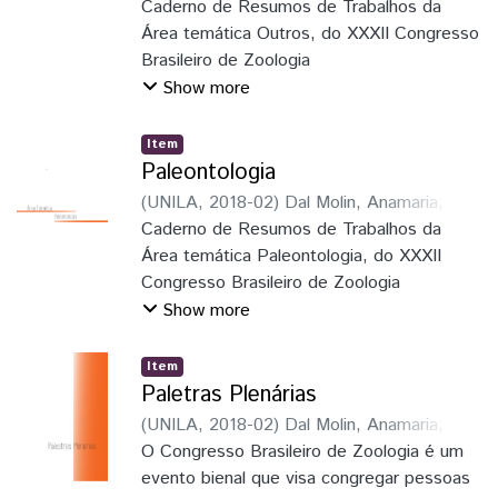
Soares, Elaine Della Giustina
Caderno de Resumos de Trabalhos da
;
Schmitz,
reconhecimento do zoólogo como
Hermes José
Área temática Outros, do XXXII Congresso
;
Faria Junior, Luiz Roberto
elemento indispensável no inventário e
Ribeiro
Brasileiro de Zoologia
;
Pie, Marcio Roberto
;
Löwenberg
estudo do patrimônio natural dos países,
Neto, Peter
Show more
especialmente na América Latina, região
com maior diversi-
Item
dade de espécies no mundo
Paleontologia
(
UNILA
,
2018-02
)
Dal Molin, Anamaria
;
Soares, Elaine Della Giustina
Caderno de Resumos de Trabalhos da
;
Schmitz,
Hermes José
Área temática Paleontologia, do XXXII
;
Faria Junior, Luiz Roberto
Ribeiro
Congresso Brasileiro de Zoologia
;
Pie, Marcio Roberto
;
Löwenberg
Neto, Peter
Show more
Item
Paletras Plenárias
(
UNILA
,
2018-02
)
Dal Molin, Anamaria
;
Dal
Molin, Anamaria
O Congresso Brasileiro de Zoologia é um
;
Soares, Elaine Della
Giustina
evento bienal que visa congregar pessoas
;
Schmitz, Hermes José
;
Faria