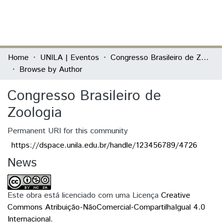
(current)
Log In
Communities & Collections
Home
UNILA | Eventos
Congresso Brasileiro de Zoologia
Browse by Author
All of DSpace
Congresso Brasileiro de
Zoologia
Permanent URI for this community
https://dspace.unila.edu.br/handle/123456789/4726
News
Este obra está licenciado com uma Licença
Creative
Commons Atribuição-NãoComercial-CompartilhaIgual 4.0
Internacional
.