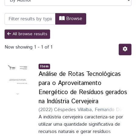
Browsing PPGIES - Programa de Pós-Grad
Browse
All browse results
Now showing
1 - 1 of 1
Item
Análise de Rotas Tecnológicas
para o Aproveitamento
Energético de Resíduos gerados
na Indústria Cervejeira
(
2022
)
Céspedes Villalba, Fernando David
;
Orientador
A indústria cervejeira caracteriza-se por
utilizar uma quantidade significativa de
recursos naturais e gerar resíduos