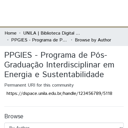
(current)
Log In
Communities & Collections
Home
UNILA | Biblioteca Digital de Dissertações e Teses
PPGIES - Programa de Pós-Graduação Interdisciplinar em Energia e Sustentabilidade
Browse by Author
All of DSpace
PPGIES - Programa de Pós-
Graduação Interdisciplinar em
Energia e Sustentabilidade
Permanent URI for this community
https://dspace.unila.edu.br/handle/123456789/5118
Browse