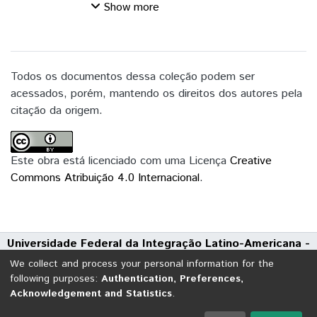
permite produzir cervejas de forma
Show more
otimizada, garantindo repetibilidade na
obtenção de um produto com
características consistentes e minimização
dos custos. Por outro lado,
Todos os documentos dessa coleção podem ser
microcervejarias possuem processos
acessados, porém, mantendo os direitos dos autores pela
predominantemente manuais, priorizando a
citação da origem.
elaboração de produtos diferenciados e
maior valor agregado, para um público mais
restrito. A produção de cervejas
Este obra está licenciado com uma Licença
Creative
diferenciadas e que eventualmente podem
Commons Atribuição 4.0 Internacional
.
utilizar matérias-primas locais demandam
experimentos que avaliem a sua
viabilidade. Nesse contexto experimental,
Universidade Federal da Integração Latino-Americana -
reproduzir os métodos das
UNILA
microcervejarias torna-se desafiador
We collect and process your personal information for the
Avenida Tarquínio Joslin dos Santos, 1000 - Polo Universitário
devido à escala de produção e os
following purposes:
Authentication, Preferences,
Acknowledgement and Statistics
.
CEP: 85870-650 | Foz do Iguaçu - Paraná
equipamentos disponíveis. Esse aspecto é
amplificado ao considerar que a produção