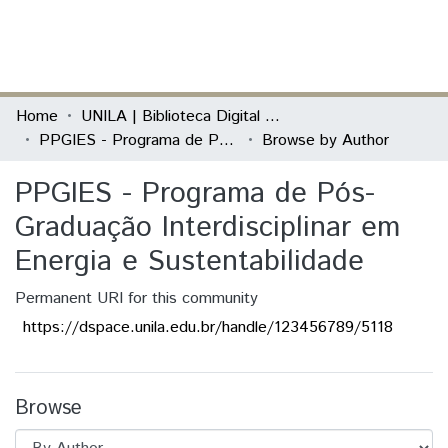
(current)
Log In
Communities & Collections
Home
UNILA | Biblioteca Digital de Dissertações e Teses
PPGIES - Programa de Pós-Graduação Interdisciplinar em Energia e Sustentabilidade
Browse by Author
All of DSpace
PPGIES - Programa de Pós-
Graduação Interdisciplinar em
Energia e Sustentabilidade
Permanent URI for this community
https://dspace.unila.edu.br/handle/123456789/5118
Browse