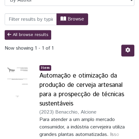
Browsing PPGIES - Programa de Pós-Grad
Browse
All browse results
Now showing
1 - 1 of 1
Item
Automação e otimização da
produção de cerveja artesanal
para a prospecção de técnicas
sustentáveis
(
2023
)
Benacchio, Alcione
Para atender a um amplo mercado
consumidor, a indústria cervejeira utiliza
grandes plantas automatizadas. Isso