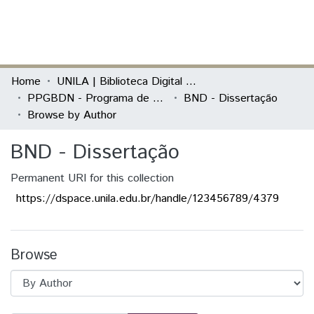
(current)
Log In
Communities & Collections
Home
UNILA | Biblioteca Digital de Dissertações e Teses
PPGBDN - Programa de Pós-Graduação em Biodiversidade Neotropical
BND - Dissertação
All of DSpace
Browse by Author
BND - Dissertação
Permanent URI for this collection
https://dspace.unila.edu.br/handle/123456789/4379
Browse