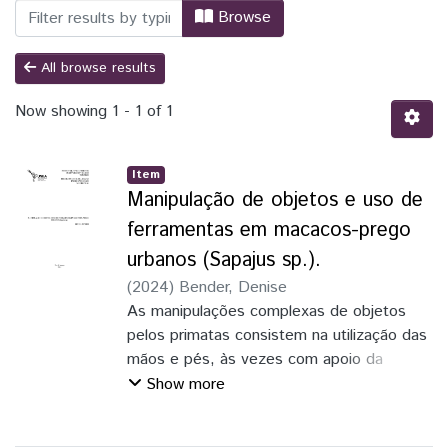
Browsing BND - Dissertação by Author "
Browse
All browse results
Now showing
1 - 1 of 1
Item
Manipulação de objetos e uso de
ferramentas em macacos-prego
urbanos (Sapajus sp.).
(
2024
)
Bender, Denise
As manipulações complexas de objetos
pelos primatas consistem na utilização das
mãos e pés, às vezes com apoio da
cauda, para realizarem ações através de
Show more
movimentos combinatórios. Podem ser
uma condição necessária para o uso de