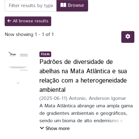
Browsing BND - Dissertação by Author 
Browse
All browse results
Now showing
1 - 1 of 1
Item
Padrões de diversidade de
abelhas na Mata Atlântica e sua
relação com a heterogeneidade
ambiental
(
2025-06-11
)
Antonio, Anderson Igomar
A Mata Atlântica abrange uma ampla gama
de gradientes ambientais e geográficos,
sendo um bioma de alto endemismo e
diversidade de espécies, incluído as
Show more
abelhas. A heterogeneidade ambiental, por