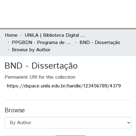
(current)
Log In
Communities & Collections
Home
UNILA | Biblioteca Digital de Dissertações e Teses
PPGBDN - Programa de Pós-Graduação em Biodiversidade Neotropical
BND - Dissertação
All of DSpace
Browse by Author
BND - Dissertação
Permanent URI for this collection
https://dspace.unila.edu.br/handle/123456789/4379
Browse