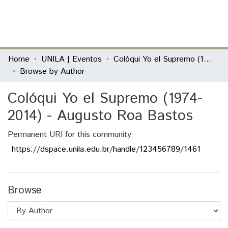
(current)
Log In
Communities & Collections
Home
UNILA | Eventos
Colóqui Yo el Supremo (1974-2014) - Augusto Roa Bastos
Browse by Author
All of DSpace
Colóqui Yo el Supremo (1974-
2014) - Augusto Roa Bastos
Permanent URI for this community
https://dspace.unila.edu.br/handle/123456789/1461
Browse