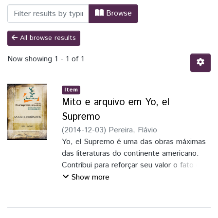
Browsing Colóqui Yo el Supremo (1974-2
Browse
All browse results
Now showing
1 - 1 of 1
Item
Mito e arquivo em Yo, el
Supremo
(
2014-12-03
)
Pereira, Flávio
Yo, el Supremo é uma das obras máximas
das literaturas do continente americano.
Contribui para reforçar seu valor o fato de
que mantém um forte vínculo com a
Show more
história,
a memória e a mitologia popular, sobretudo
da terra-natal do autor. Desta forma,