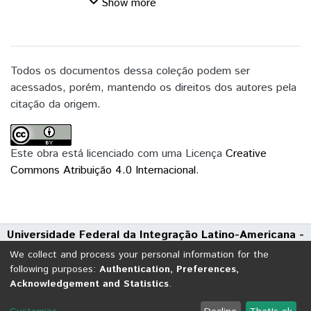
transmissão de conhecimentos aos alunos,
Show more
mas a assimilação e contextualização
destes
conteúdos pelos mesmos, visando a
construção, com bases sólidas, do
Todos os documentos dessa coleção podem ser
conhecimento.
acessados, porém, mantendo os direitos dos autores pela
Tratando-se do ensino de matemática,
citação da origem.
além do conhecimento evolutivo desta, o
desafio é
conseguir instrumentar o aluno sobre todas
Este obra está licenciado com uma Licença
Creative
as bases fazendo-o perceber que estes
Commons Atribuição 4.0 Internacional
.
conhecimentos estão presentes em quase
todas as situações do seu dia a dia, seja
de
Universidade Federal da Integração Latino-Americana -
forma bastante direta ou seja
UNILA
indiretamente, vencendo a barreira pré-
We collect and process your personal information for the
Avenida Tarquínio Joslin dos Santos, 1000 - Polo Universitário
estabelecida de que
following purposes:
Authentication, Preferences,
Acknowledgement and Statistics
.
CEP: 85870-650 | Foz do Iguaçu - Paraná
esta é uma disciplina difícil ou
desnecessária. A inserção de atividades
DSpace software
copyright © 2002-2026
LYRASIS