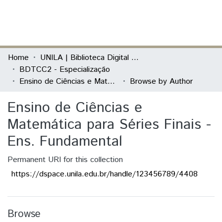
(current)
Log In
Communities & Collections
Home
UNILA | Biblioteca Digital de Trabalhos de Conclusão de Curso
BDTCC2 - Especialização
All of DSpace
Ensino de Ciências e Matemática para Séries Finais - Ens. Fundamental
Browse by Author
Ensino de Ciências e
Matemática para Séries Finais -
Ens. Fundamental
Permanent URI for this collection
https://dspace.unila.edu.br/handle/123456789/4408
Browse