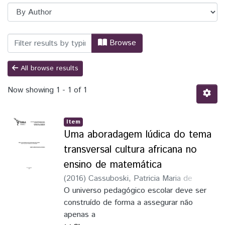
Browsing Ensino de Ciências e Matemáti
Browse
All browse results
Now showing
1 - 1 of 1
Item
Uma aboradagem lúdica do tema
transversal cultura africana no
ensino de matemática
(
2016
)
Cassuboski, Patricia Maria de
Sousa
O universo pedagógico escolar deve ser
;
Sossmeier, Kelly Daiane
construído de forma a assegurar não
apenas a