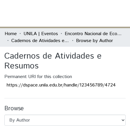
(current)
Log In
Communities & Collections
Home
UNILA | Eventos
Encontro Nacional de Economia Política
Cadernos de Atividades e Resumos
Browse by Author
All of DSpace
Cadernos de Atividades e
Resumos
Permanent URI for this collection
https://dspace.unila.edu.br/handle/123456789/4724
Browse