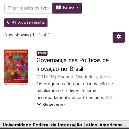
Browsing Cadernos de Atividades e Resu
Browse
All browse results
Now showing
1 - 1 of 1
Item
Governança das Políticas de
inovação no Brasil
(
2015-05
)
Radaelli, Vanderleia
;
Avellar, Ana
Paula
Os programas de apoio à inovação se
;
Sociedade Brasileira de Economia
Política (SEP)
ampliaram e se diversifi caram
;
Universidade Federal da
Integração Latino-Americana (Unila)
acentuadamente durante os anos 2000 no
Brasil. Particularmente
Show more
nas duas últimas décadas, observa-se
esforços de descentralização
Universidade Federal da Integração Latino-Americana -
das atividades de fomento à ciência,