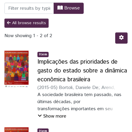
Browsing Cadernos de Atividades e Res
Browse
All browse results
Now showing
1 - 2 of 2
Item
Implicações das prioridades de
gasto do estado sobre a dinâmica
econômica brasileira
(
2015-05
)
Bortoli, Daniele De
;
Arend,
Marcelo
A sociedade brasileira tem passado, nas
;
Sociedade Brasileira de Economia
Política (SEP)
últimas décadas, por
;
Universidade Federal da
Integração Latino-Americana (Unila)
transformações importantes em seu
contexto político e econômico. Este
Show more
artigo trata principalmente de dois fatos
que ainda, atualmente, impactam
Item