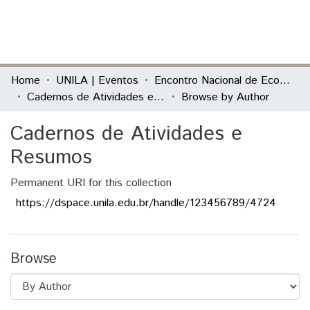
(current)
Log In
Communities & Collections
Home
UNILA | Eventos
Encontro Nacional de Economia Política
Cadernos de Atividades e Resumos
Browse by Author
All of DSpace
Cadernos de Atividades e
Resumos
Permanent URI for this collection
https://dspace.unila.edu.br/handle/123456789/4724
Browse