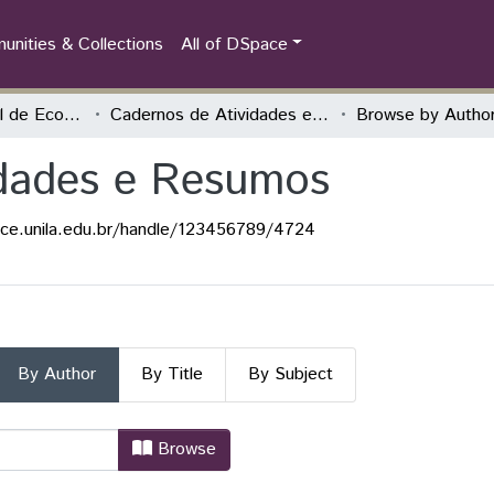
nities & Collections
All of DSpace
Encontro Nacional de Economia Política
Cadernos de Atividades e Resumos
Browse by Autho
idades e Resumos
ace.unila.edu.br/handle/123456789/4724
By Author
By Title
By Subject
idades e Resumos by Author "Almeid
Browse