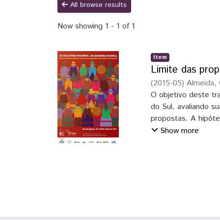
All browse results
Now showing
1 - 1 of 1
Item
Limite das prop
(
2015-05
)
Almeida, 
(SEP)
O objetivo deste tra
;
Universidade
do Sul, avaliando s
propostas. A hipóte
proposta de avanço
Show more
elemento de ajuda n
do desenvolvimento.
vulnerabilidade de 
de capitais em alto
apresentam importâ
caso de crises de l
região esta integra