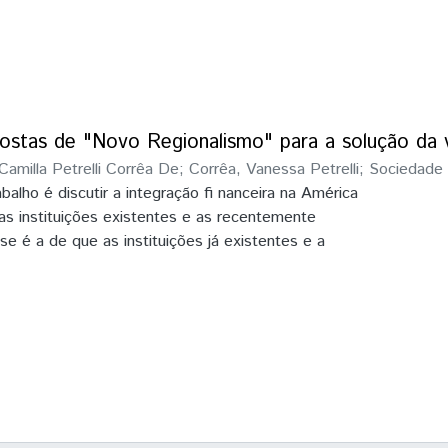
ostas de "Novo Regionalismo" para a solução da v
Camilla Petrelli Corrêa De
;
Corrêa, Vanessa Petrelli
;
Sociedade B
balho é discutir a integração fi nanceira na América
 Federal da Integração Latino-Americana (Unila)
uas instituições existentes e as recentemente
se é a de que as instituições já existentes e a
 da integração fi nanceira são importantes como um
os fatores de contágio regional e de fi nanciamento
 No entanto, seu papel é limitado para combater a
países da região que atraem e necessitam de fl uxos
s volumes.O sentido é o de que estas instituições
ncia para os países de menor porte, mas para o
iquidez relacionada aos países de maior porte da
ção não é solução. A perspectiva é a de que os