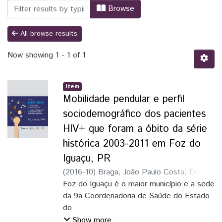
Browsing IC - Artigos científicos by Au
Browse
All browse results
Now showing
1 - 1 of 1
Item
Mobilidade pendular e perfil
sociodemográfico dos pacientes
HIV+ que foram a óbito da série
histórica 2003-2011 em Foz do
Iguaçu, PR
(
2016-10
)
Braga, João Paulo Costa
;
Dos
Santos, Gabriele
Foz do Iguaçu é o maior município e a sede
;
Hollas, Vinicius Giesel
;
Kobayashi, Patrick Rodrigues
da 9a Coordenadoria de Saúde do Estado
;
Larentis,
Beatriz
do
Paraná (9a CRS). Como tal, a cidade
Show more