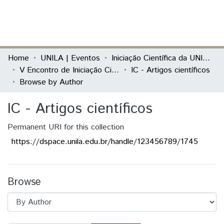
(current)
Log In
Communities & Collections
Home
UNILA | Eventos
Iniciação Científica da UNILA (IC)
V Encontro de Iniciação Científica e I Encontro Anual de Iniciação ao Desenvolvimento Tecnológico e Inovação
IC - Artigos científicos
All of DSpace
Browse by Author
IC - Artigos científicos
Permanent URI for this collection
https://dspace.unila.edu.br/handle/123456789/1745
Browse