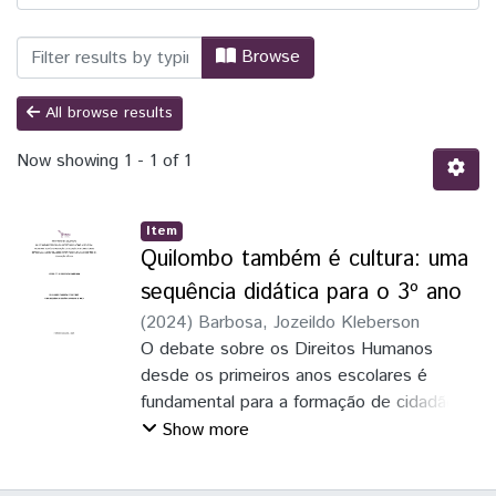
Browsing Relações Internacionais para 
Browse
All browse results
Now showing
1 - 1 of 1
Item
Quilombo também é cultura: uma
sequência didática para o 3º ano
(
2024
)
Barbosa, Jozeildo Kleberson
O debate sobre os Direitos Humanos
desde os primeiros anos escolares é
fundamental para a formação de cidadãos
conscientes e comprometidos com uma
Show more
sociedade mais justa e equitativa. Nessa
perspectiva apresentamos uma sequência