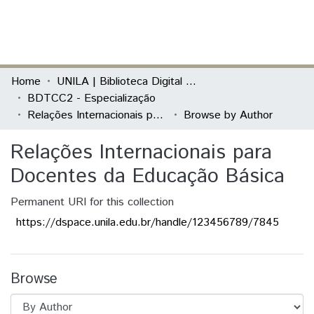
(current)
Log In
Communities & Collections
Home
UNILA | Biblioteca Digital de Trabalhos de Conclusão de Curso
BDTCC2 - Especialização
All of DSpace
Relações Internacionais para Docentes da Educação Básica
Browse by Author
Relações Internacionais para
Docentes da Educação Básica
Permanent URI for this collection
https://dspace.unila.edu.br/handle/123456789/7845
Browse