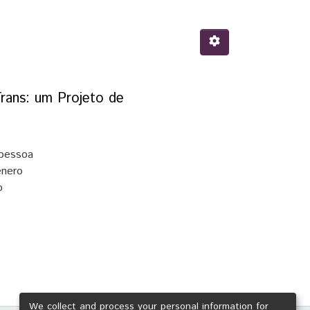
rans: um Projeto de
 pessoa
ênero
o
a dos
, gênero
o em
espeito
e a
a
We collect and process your personal information for