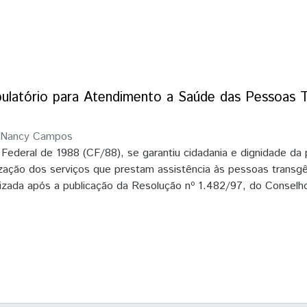
ulatório para Atendimento a Saúde das Pessoas T
 Nancy Campos
Federal de 1988 (CF/88), se garantiu cidadania e dignidade da
zação dos serviços que prestam assistência às pessoas transg
etizada após a publicação da Resolução nº 1.482/97, do Conselh
 e da Portaria 1707/98, do Ministério da Saúde, que instituiu o
xualização no SUS. Tem se observado o crescimento da procur
por pessoas trans que não se identificam com o sexo biológico
mento para estes o elementos-chave para a promoção do cuidad
 atenção à saúde é o acolhimento e a humanização no que diz r
ualizador. É de conhecimento que existe falta de conexão entr
os demais pontos de atenção. Nesse sentido, se identifica que 