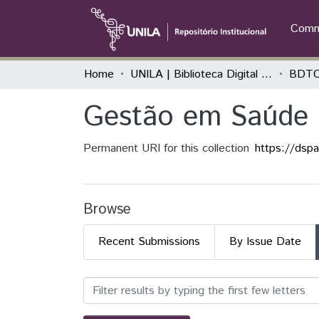
Commu
Home
UNILA | Biblioteca Digital de Trabalhos de Conclusão de Curso
BDTCC
Gestão em Saúde
Permanent URI for this collection
https://dsp
Browse
Recent Submissions
By Issue Date
Browsing Gestão em Saúd