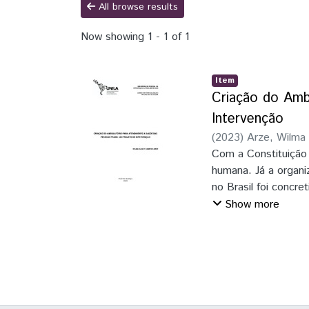
All browse results
Now showing
1 - 1 of 1
Item
Criação do Amb
Intervenção
(
2023
)
Arze, Wilma
Com a Constituição 
humana. Já a organi
no Brasil foi concr
Federal de Medicina,
Show more
processo de Transe
serviços de saúde, 
atribuído ao nasci
todos os pontos de
ao processo transex
atenção primária e 