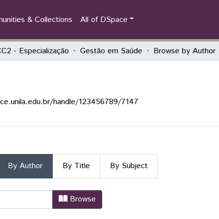
nities & Collections
All of DSpace
2 - Especialização
Gestão em Saúde
Browse by Author
ace.unila.edu.br/handle/123456789/7147
By Author
By Title
By Subject
e by Author "Arze, Wilma Nancy C
Browse