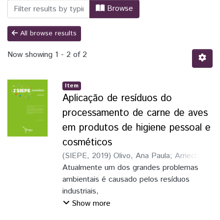
Browsing II SIEPE - Artigos científicos 
Browse
All browse results
Now showing
1 - 2 of 2
Item
Aplicação de resíduos do
processamento de carne de aves
em produtos de higiene pessoal e
cosméticos
(
SIEPE
,
2019
)
Olivo, Ana Paula
;
Arrieche,
Leonardo da Silva
Atualmente um dos grandes problemas
ambientais é causado pelos resíduos
industriais,
grandes agentes poluidores. Dentre eles
Show more
estão os resíduos do abate de aves, que