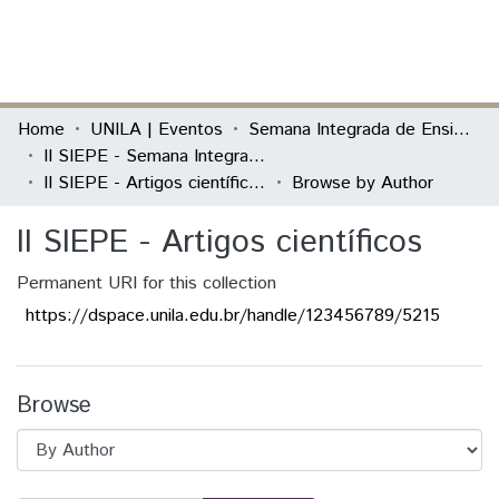
(current)
Log In
Communities & Collections
Home
UNILA | Eventos
Semana Integrada de Ensino, Pesquisa e Extensão (SIEPE)
II SIEPE - Semana Integrada de Ensino, Pesquisa e Extensão
All of DSpace
II SIEPE - Artigos científicos
Browse by Author
II SIEPE - Artigos científicos
Permanent URI for this collection
https://dspace.unila.edu.br/handle/123456789/5215
Browse