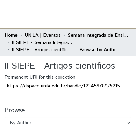
(current)
Log In
Communities & Collections
Home
UNILA | Eventos
Semana Integrada de Ensino, Pesquisa e Extensão (SIEPE)
II SIEPE - Semana Integrada de Ensino, Pesquisa e Extensão
All of DSpace
II SIEPE - Artigos científicos
Browse by Author
II SIEPE - Artigos científicos
Permanent URI for this collection
https://dspace.unila.edu.br/handle/123456789/5215
Browse