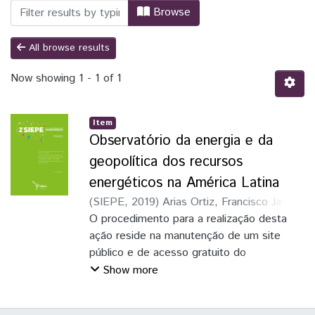
Browsing II SIEPE - Artigos científicos b
Browse
All browse results
Now showing
1 - 1 of 1
Item
Observatório da energia e da
geopolítica dos recursos
energéticos na América Latina
(
SIEPE
,
2019
)
Arias Ortiz, Francisco Javier
;
Oliveira, Lucas Kerr
O procedimento para a realização desta
ação reside na manutenção de um site
público e de acesso gratuito do
Observatório da Geopolítica da Energia e
Show more
dos
Recursos Energéticos, com um banco de