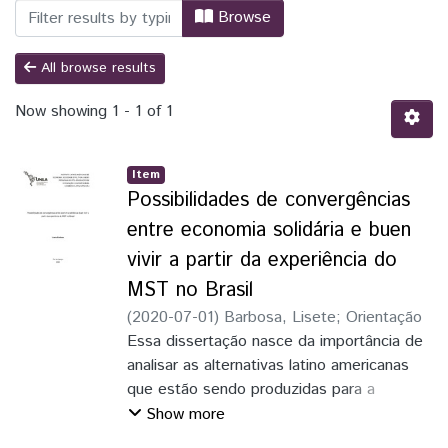
Browsing ICAL - Dissertação by Author 
Browse
All browse results
Now showing
1 - 1 of 1
Item
Possibilidades de convergências
entre economia solidária e buen
vivir a partir da experiência do
MST no Brasil
(
2020-07-01
)
Barbosa, Lisete
;
Orientação
Essa dissertação nasce da importância de
analisar as alternativas latino americanas
que estão sendo produzidas para a
superação e possíveis saídas ao modelo
Show more
hege- monico, colonial e perverso que