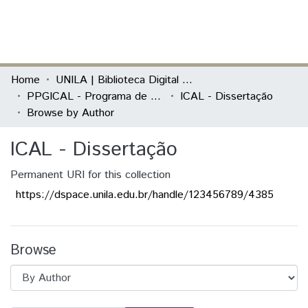
(current)
Log In
Communities & Collections
Home
UNILA | Biblioteca Digital de Dissertações e Teses
PPGICAL - Programa de Pós-Graduação em Integração Contemporânea da América Latina
ICAL - Dissertação
All of DSpace
Browse by Author
ICAL - Dissertação
Permanent URI for this collection
https://dspace.unila.edu.br/handle/123456789/4385
Browse