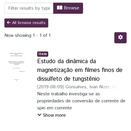
Browsing PPGFISA - Programa de Pós-Gr
Browse
All browse results
Now showing
1 - 1 of 1
Item
Estudo da dinâmica da
magnetização em filmes finos de
dissulfeto de tungstênio
(
2019-08-09
)
Gonsalves, Ivan Nizer
;
Cunha,
Rafael Otoniel Ribeiro Rodrigues da
Neste trabalho investiga-se as
;
Basabe, Yunier Garcia
propriedades de conversão de corrente de
spin em corrente
de carga do semicondutor WS2. Filmes
Show more
finos bidimensionais compostos por
bicamadas