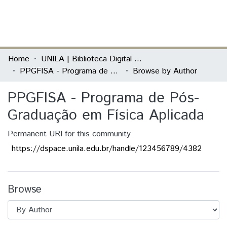
(current)
Log In
Communities & Collections
Home
UNILA | Biblioteca Digital de Dissertações e Teses
PPGFISA - Programa de Pós-Graduação em Física Aplicada
Browse by Author
All of DSpace
PPGFISA - Programa de Pós-
Graduação em Física Aplicada
Permanent URI for this community
https://dspace.unila.edu.br/handle/123456789/4382
Browse