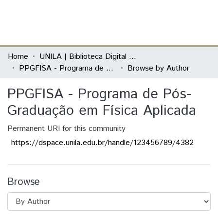
(current)
Log In
Communities & Collections
Home
UNILA | Biblioteca Digital de Dissertações e Teses
PPGFISA - Programa de Pós-Graduação em Física Aplicada
Browse by Author
All of DSpace
PPGFISA - Programa de Pós-
Graduação em Física Aplicada
Permanent URI for this community
https://dspace.unila.edu.br/handle/123456789/4382
Browse