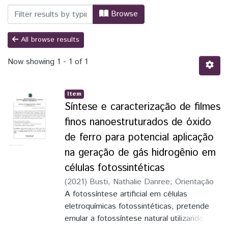
Browsing PPGFISA - Programa de Pós-Gr
Browse
All browse results
Now showing
1 - 1 of 1
Item
Síntese e caracterização de filmes
finos nanoestruturados de óxido
de ferro para potencial aplicação
na geração de gás hidrogênio em
células fotossintéticas
(
2021
)
Busti, Nathalie Danree
;
Orientação
A fotossíntese artificial em células
eletroquímicas fotossintéticas, pretende
emular a fotossíntese natural utilizando