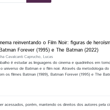
inema reinventando o Film Noir: figuras de heroí
Batman Forever (1995) e The Batman (2022)
ha Cavalcanti Caprucho, Lucas
abalho é estudar as linguagens do cinema e quadrinhos em torn
 o universo de Batman e o film noir. Através da metodologia d
com os filmes Batman (1989), Batman Forever (1995) e The Bat
as reelaboram o heroísmo dúbio do personagem e o espaço urban
guagens dos quadrinhos e dos filmes dialogam e reconfiguram 
inição de estilo de David Bordwell e a teoria de gênero de Rick 
 acessados, porém, mantendo os direitos dos autores pela ci