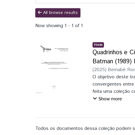
All browse results
Now showing
1 - 1 of 1
Item
Quadrinhos e C
Batman (1989) 
(
2025
)
Bernabé Roc
O objetivo deste tr
convergentes entre
feita uma coleção 
escolhas estilístic
Show more
também, como as lin
será utilizada a def
Todos os documentos dessa coleção podem ser