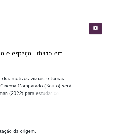
smo e espaço urbano em
o dos motivos visuais e temas
o Cinema Comparado (Souto) será
man (2022) para estudar como as
o da criminalidade, observando,
esses motivos visuais. Para isso,
Altman.
tação da origem.