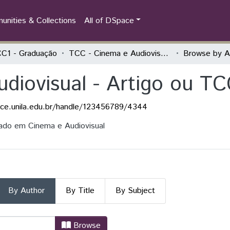
nities & Collections
All of DSpace
C1 - Graduação
TCC - Cinema e Audiovisual - Artigo ou TCC
Browse by A
diovisual - Artigo ou T
ace.unila.edu.br/handle/123456789/4344
lado em Cinema e Audiovisual
By Author
By Title
By Subject
Audiovisual - Artigo ou TCC by Aut
Browse