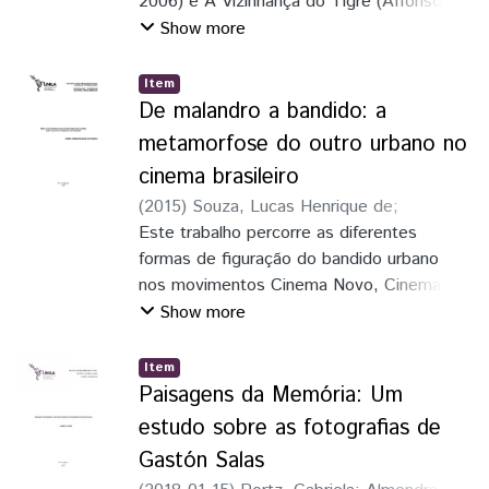
2006) e A Vizinhança do Tigre (Affonso
Uchoa, 2014), tendo como foco o estilo de
Show more
realização considerado pelos cineastas.
Visto que são filmes que mobilizam
Item
histórias e relatos de sujeitos urbanos
De malandro a bandido: a
periféricos, procuraremos entender de que
metamorfose do outro urbano no
maneira se abordam,
cinema brasileiro
cinematograficamente, os temas latentes
(
2015
)
Souza, Lucas Henrique de
;
desse espaço. E também observar, como
Almendra Filho, Dinaldo Sepúlveda
Este trabalho percorre as diferentes
o estilo de realização utilizado pelos
formas de figuração do bandido urbano
cineastas, edificam suas posições políticas
nos movimentos Cinema Novo, Cinema
e éticas diante do ato de querer filmar
Marginal e no Cinema da Retomada
Show more
outro.
em filmes de ficção que se passam no Rio
de Janeiro. Todavia, se concentra
Item
na metamorfose da figuração do malandro
Paisagens da Memória: Um
dos morros cariocas para o bandido
estudo sobre as fotografias de
urbano militarizado. Esta transformação
Gastón Salas
acontece na década de 1970,