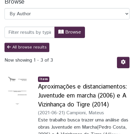
Browse
Browsing TCC - Cinema e Audiovisual - 
Browse
All browse results
Now showing
1 - 3 of 3
Item
Aproximações e distanciamentos:
Juventude em marcha (2006) e A
Vizinhança do Tigre (2014)
(
2021-06-21
)
Campioni, Mateus
Vasconcellos
Este trabalho busca trazer uma análise das
;
Almendra Filho, Dinaldo
Sepúlveda
obras Juventude em Marcha(Pedro Costa,