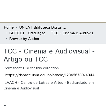
(current)
Log In
Communities & Collections
Home
UNILA | Biblioteca Digital de Trabalhos de Conclusão de Curso
BDTCC1 - Graduação
TCC - Cinema e Audiovisual - Artigo ou TCC
All of DSpace
Browse by Author
TCC - Cinema e Audiovisual -
Artigo ou TCC
Permanent URI for this collection
https://dspace.unila.edu.br/handle/123456789/4344
ILAACH - Centro de Letras e Artes - Bacharelado em
Cinema e Audiovisual