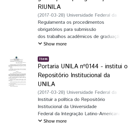
RIUNILA
(
2017-03-28
)
Universidade Federal da
Integração Latino-Americana (Unila)
Regulamenta os procedimentos
obrigatórios para submissão
dos trabalhos acadêmicos de graduação e
pós-graduação,
Show more
na versão final e em formato digital, no
Repositório
Item
institucional – RI-UNILA, por discentes da
Portaria UNILA nº0144 - institui o
UNILA.
Repositório Institucional da
UNILA
(
2017-03-28
)
Universidade Federal da
Integração Latino-Americana (Unila)
Instituir a política do Repositório
Institucional da Universidade
Federal da Integração Latino-Americana
(UNILA) e dar outras providências,
Show more
conforme disposto nesta Portaria