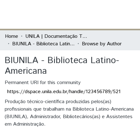
(current)
Log In
Communities & Collections
Home
UNILA | Documentação Técnica
BIUNILA - Biblioteca Latino-Americana
Browse by Author
All of DSpace
BIUNILA - Biblioteca Latino-
Americana
Permanent URI for this community
https://dspace.unila.edu.br/handle/123456789/521
Produção técnico-científica produzidas pelos(as)
profissionais que trabalham na Biblioteca Latino-Americana
(BIUNILA), Administrador, Bibliotecários(as) e Assistentes
em Administração.