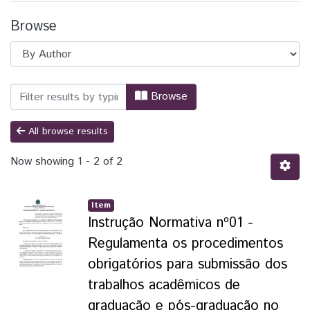
Browse
Browsing BIUNILA - Biblioteca Latino-A
Browse
All browse results
Now showing
1 - 2 of 2
Item
Instrução Normativa nº01 -
Regulamenta os procedimentos
obrigatórios para submissão dos
trabalhos acadêmicos de
graduação e pós-graduação no