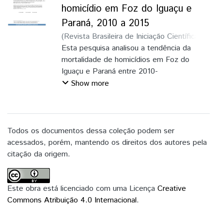
2015. Nesse período, constatou-se
homicídio em Foz do Iguaçu e
decréscimo dos Anos Potenciais de
Paraná, 2010 a 2015
Vida Perdidos (APVP) em Foz do Iguaçu e
(
Revista Brasileira de Iniciação Científica
,
Paraná, todavia ainda persiste o maior
2018
Esta pesquisa analisou a tendência da
)
Nogueira, Vinicius Denepotti
;
risco de perda de anos por
Gomes, Ludmila Mourão Xavier
mortalidade de homicídios em Foz do
;
Barbosa,
homicídios entre homens jovens (20 a 39
Thiago Luis de Andrade
Iguaçu e Paraná entre 2010-
anos). Dessa forma, os resultados
2015 por meio de estudo descritivo de
Show more
apontam a necessidade de
série temporal. No período analisado, o
implementação de medidas preventivas
Paraná e Foz do Iguaçu
que diminuam o impacto dos homicídios no
apresentaram tendência decrescente das
município.
taxas de homicídio com redução de 37,6%
Todos os documentos dessa coleção podem ser
e 24,8%, respectivamente.
acessados, porém, mantendo os direitos dos autores pela
Observou-se predominância de óbitos em
citação da origem.
adultos jovens e uso de arma de fogo.
Faz-se necessária a adoção de
medidas preventivas para os homicídios
Este obra está licenciado com uma Licença
Creative
para sua prevenção em região de fronteira.
Commons Atribuição 4.0 Internacional
.