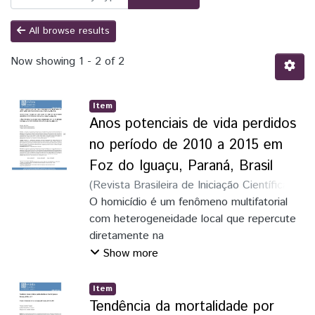
All browse results
Now showing
1 - 2 of 2
Item
Anos potenciais de vida perdidos
no período de 2010 a 2015 em
Foz do Iguaçu, Paraná, Brasil
(
Revista Brasileira de Iniciação Científica
,
2019
O homicídio é um fenômeno multifatorial
)
Chen, Estefani Wu
;
Gomes, Ludmila
Mourão Xavier
com heterogeneidade local que repercute
;
Barbosa, Thiago Luis de
Andrade
diretamente na
expectativa de vida dos indivíduos. Este
Show more
estudo objetivou analisar evolução da
perda de anos de vida por
Item
homicídios em Foz do Iguaçu, de 2010 a
Tendência da mortalidade por